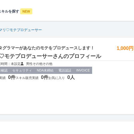
スキルを探す
NEW
マリ♡モテプロデューサー
タグラマーがあなたのモテをプロデュースします！
1,000
♡モテプロデューサーさんのプロフィール
業時間：未設定
男性
その他
その他
未確認
セキュリティ
NDA未締結
電話認証
INVOICE
0件
0件
0人
実績
スキル販売実績
お気に入り