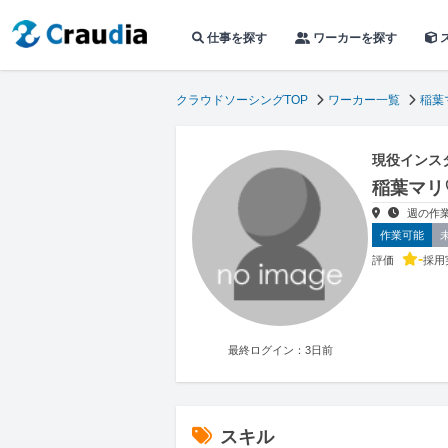
仕事を探す
ワーカーを探す
クラウドソーシングTOP
ワーカー一覧
稲葉
現役インス
稲葉マリ
週の作
作業可能
-
評価
採用
最終ログイン：3日前
スキル