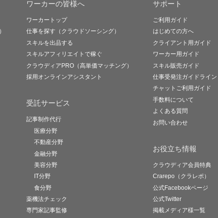
ワーカーの皆様へ
サポート
ワーカートップ
ご利用ガイド
）
仕事を探す（クラウドソーシング）
はじめての方へ
スキルを出品する
クライアント用ガイド
スキルアフィリエイトで稼ぐ
ワーカー用ガイド
クラウディアPRO（高単価マッチング）
スキル販売ガイド
採用オンラインアシスタント
仕事受発注ガイドライン
チャットご利用ガイド
手数料について
受託サービス
よくある質問
記事制作代行
お問い合わせ
医療分野
不動産分野
お役立ち情報
金融分野
美容分野
クラウディア会員特典
IT分野
Crarepo（クラレポ）
食分野
公式Facebookページ
薬機法チェック
公式Twitter
専門家記事監修
掲載メディア様一覧