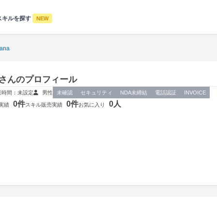
スキルを探す
NEW
ana
naさんのプロフィール
業時間：未設定
男性
未確認
セキュリティ
NDA未締結
電話認証
INVOICE
0件
0件
0人
実績
スキル販売実績
お気に入り