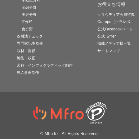
不動産分野
お役立ち情報
金融分野
美容分野
クラウディア会員特典
IT分野
Crarepo（クラレポ）
食分野
公式Facebookページ
薬機法チェック
公式Twitter
専門家記事監修
掲載メディア様一覧
取材・撮影
サイトマップ
編集・校正
図解・インフォグラフィック制作
導入事例制作
© Mfro Inc. All Rights Reserved.