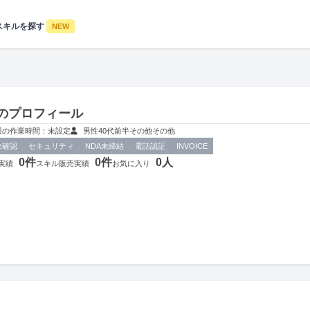
スキルを探す
NEW
さんのプロフィール
週の作業時間：未設定
男性
40代前半
その他
その他
未確認
セキュリティ
NDA未締結
電話認証
INVOICE
0件
0件
0人
実績
スキル販売実績
お気に入り