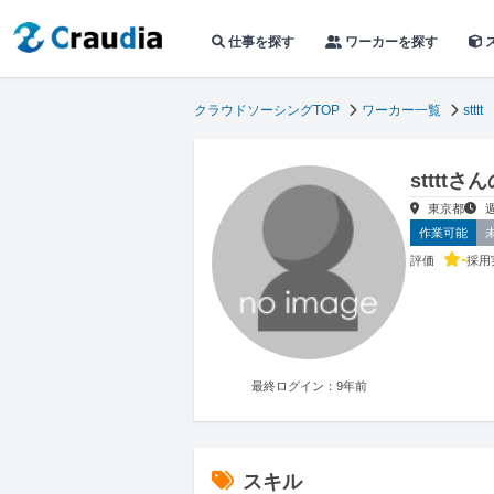
仕事を探す
ワーカーを探す
クラウドソーシングTOP
ワーカー一覧
stttt
stttt
東京都
作業可能
-
評価
採用
最終ログイン：9年前
スキル