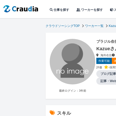
仕事を探す
ワーカーを探す
クラウドソーシングTOP
ワーカー一覧
Kazu
ブラジル在
Kazu
海外在住
作業可能
-
評価
採用
ブログ記事
記事・We
最終ログイン：3年前
スキル