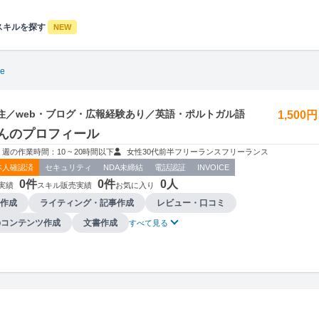
スキルを探す
NEW
e
住／web・ブログ・広報経験あり／英語・ポルトガル語
1,500
eさんのプロフィール
週の作業時間：10 ~ 20時間以下
女性
30代前半
フリーランス
フリーランス
本人確認済
セキュリティ
NDA未締結
電話認証
INVOICE
0件
0件
0人
実績
スキル販売実績
お気に入り
作成
ライティング・記事作成
レビュー・口コミ
bコンテンツ作成
文書作成
すべて見る