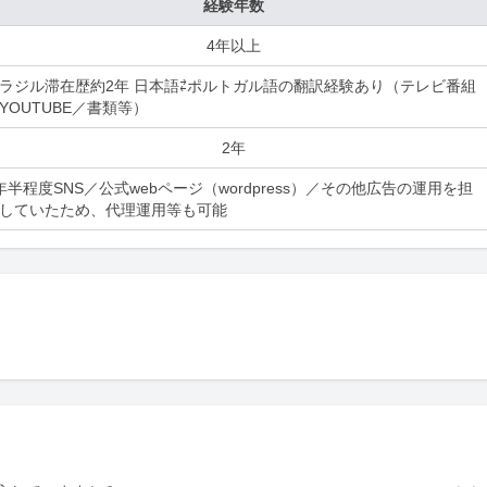
経験年数
4年以上
ラジル滞在歴約2年 日本語⇄ポルトガル語の翻訳経験あり（テレビ番組
YOUTUBE／書類等）
2年
年半程度SNS／公式webページ（wordpress）／その他広告の運用を担
していたため、代理運用等も可能