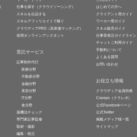
）
仕事を探す（クラウドソーシング）
はじめての方へ
スキルを出品する
クライアント用ガイド
スキルアフィリエイトで稼ぐ
ワーカー用ガイド
クラウディアPRO（高単価マッチング）
スキル販売ガイド
採用オンラインアシスタント
仕事受発注ガイドライン
チャットご利用ガイド
手数料について
受託サービス
よくある質問
記事制作代行
お問い合わせ
医療分野
不動産分野
お役立ち情報
金融分野
美容分野
クラウディア会員特典
IT分野
Crarepo（クラレポ）
食分野
公式Facebookページ
薬機法チェック
公式Twitter
専門家記事監修
掲載メディア様一覧
取材・撮影
サイトマップ
編集・校正