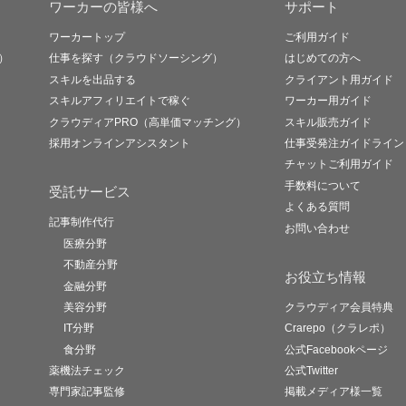
ワーカーの皆様へ
サポート
ワーカートップ
ご利用ガイド
）
仕事を探す（クラウドソーシング）
はじめての方へ
スキルを出品する
クライアント用ガイド
スキルアフィリエイトで稼ぐ
ワーカー用ガイド
クラウディアPRO（高単価マッチング）
スキル販売ガイド
採用オンラインアシスタント
仕事受発注ガイドライン
チャットご利用ガイド
手数料について
受託サービス
よくある質問
記事制作代行
お問い合わせ
医療分野
不動産分野
お役立ち情報
金融分野
美容分野
クラウディア会員特典
IT分野
Crarepo（クラレポ）
食分野
公式Facebookページ
薬機法チェック
公式Twitter
専門家記事監修
掲載メディア様一覧