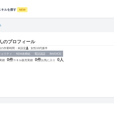
スキルを探す
NEW
m
mさんのプロフィール
週の作業時間：未設定
女性
10代後半
キュリティ
NDA未締結
電話認証
INVOICE
0件
0件
0人
実績
スキル販売実績
お気に入り