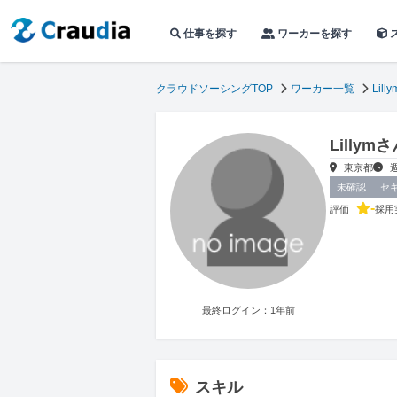
仕事を探す
ワーカーを探す
クラウドソーシングTOP
ワーカー一覧
Lilly
Lilly
東京都
未確認
セ
-
評価
採用
最終ログイン：1年前
スキル