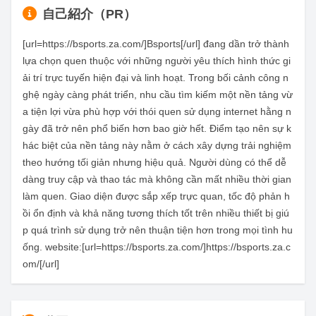
自己紹介（PR）
[url=https://bsports.za.com/]Bsports[/url] đang dần trở thành 
lựa chọn quen thuộc với những người yêu thích hình thức gi
ải trí trực tuyến hiện đại và linh hoạt. Trong bối cảnh công n
ghệ ngày càng phát triển, nhu cầu tìm kiếm một nền tảng vừ
a tiện lợi vừa phù hợp với thói quen sử dụng internet hằng n
gày đã trở nên phổ biến hơn bao giờ hết. Điểm tạo nên sự k
hác biệt của nền tảng này nằm ở cách xây dựng trải nghiệm 
theo hướng tối giản nhưng hiệu quả. Người dùng có thể dễ 
dàng truy cập và thao tác mà không cần mất nhiều thời gian 
làm quen. Giao diện được sắp xếp trực quan, tốc độ phản h
ồi ổn định và khả năng tương thích tốt trên nhiều thiết bị giú
p quá trình sử dụng trở nên thuận tiện hơn trong mọi tình hu
ống. website:[url=https://bsports.za.com/]https://bsports.za.c
om/[/url]