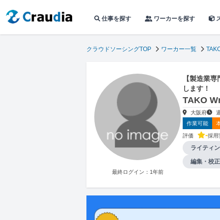
仕事を探す
ワーカーを探す
クラウドソーシングTOP
ワーカー一覧
TAKO
【製造業専
します！
TAKO 
大阪府
作業可能
-
評価
採用
ライティン
編集・校正
最終ログイン：1年前