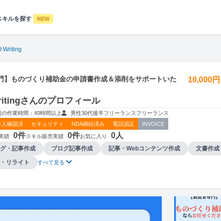
スキルを探す
NEW
 Writing
門】ものづくり補助金の申請書作成＆添削をサポートいた
10,000
Writingさんのプロフィール
週の作業時間：40時間以上
男性
30代後半
フリーランス
フリーランス
本人確認済
セキュリティ
NDA締結済み
電話認証
INVOICE
0件
0件
0人
実績
スキル販売実績
お気に入り
グ・記事作成
ブログ記事作成
記事・Webコンテンツ作成
文書作成
・リライト
すべて見る