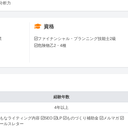
分析力
資格


✅ファイナンシャル・プランニング技能士2級

✅危険物乙2・4種
経験年数
4年以上
もなライティング内容 ✅SEO ✅LP ✅ものづくり補助金 ✅メルマガ ✅
ールスレター