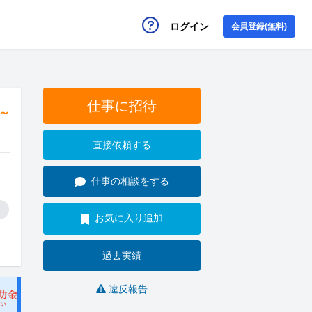
ログイン
会員登録(無料)
仕事に招待
円～
直接依頼する
仕事の相談をする
お気に入り追加
過去実績
違反報告