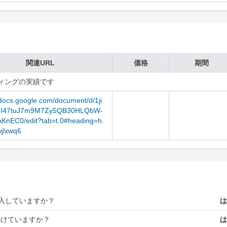
関連URL
価格
期間
ィングの実績です
/docs.google.com/document/d/1ji
5I47tuJ7m9M7Zy5QB30HLQbW-
KnEC0/edit?tab=t.0#heading=h.
jlxwq6
入していますか？
かけていますか？