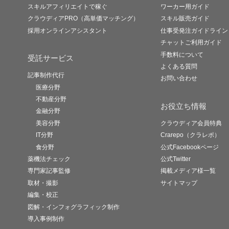
スキルアフィリエイトで稼ぐ
ワーカー用ガイド
クラウディアPRO（高単価マッチング）
スキル販売ガイド
採用オンラインアシスタント
仕事受発注ガイドライン
チャットご利用ガイド
手数料について
受託サービス
よくある質問
記事制作代行
お問い合わせ
医療分野
不動産分野
お役立ち情報
金融分野
美容分野
クラウディア会員特典
IT分野
Crarepo（クラレポ）
食分野
公式Facebookページ
薬機法チェック
公式Twitter
専門家記事監修
掲載メディア様一覧
取材・撮影
サイトマップ
編集・校正
図解・インフォグラフィック制作
導入事例制作