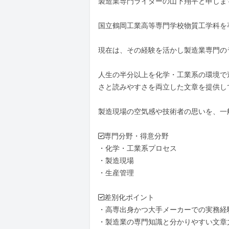
製造業専門ライターの山下翔平と申します
国立鶴岡工業高等専門学校物質工学科を
現在は、その経験を活かし製造業専門の
人生の半分以上を化学・工業系の環境で
さと読みやすさを両立した文章を提供して
製造現場の空気感や技術者の思いを、一
✅専門分野・得意分野

・化学・工業系プロセス

・製造現場

・生産管理

✅差別化ポイント

・高専出身かつ大手メーカーでの実務経験
・製造業の専門知識と分かりやすい文章力