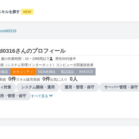
スキルを探す
NEW
ecold0316
cold0316さんのプロフィール
週の作業時間：10 ~ 20時間以下
男性
50代後半
係（システム管理/インターネット）
コンピュータ関連技術者
未確認
セキュリティ
NDA未締結
電話認証
INVOICE
0件
0件
0人
実績
スキル販売実績
お気に入り
ィ対策
システム開発・運用
運用・管理・保守
サーバー管理・保守
用・管理・保守
すべて見る