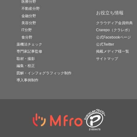
医療分野
不動産分野
お役立ち情報
金融分野
美容分野
クラウディア会員特典
IT分野
Crarepo（クラレポ）
食分野
公式Facebookページ
薬機法チェック
公式Twitter
専門家記事監修
掲載メディア様一覧
取材・撮影
サイトマップ
編集・校正
図解・インフォグラフィック制作
導入事例制作