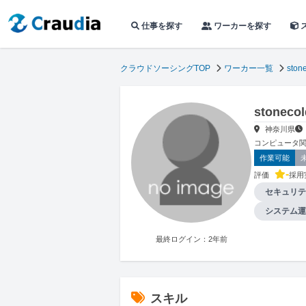
仕事を探す
ワーカーを探す
クラウドソーシングTOP
ワーカー一覧
ston
stone
神奈川県
コンピュータ関
作業可能
-
評価
採用
セキュリテ
システム運
最終ログイン：2年前
スキル