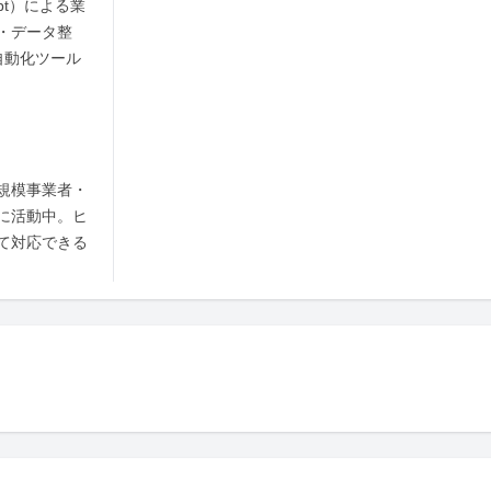
ript）による業
・データ整
自動化ツール
規模事業者・
に活動中。ヒ
て対応できる