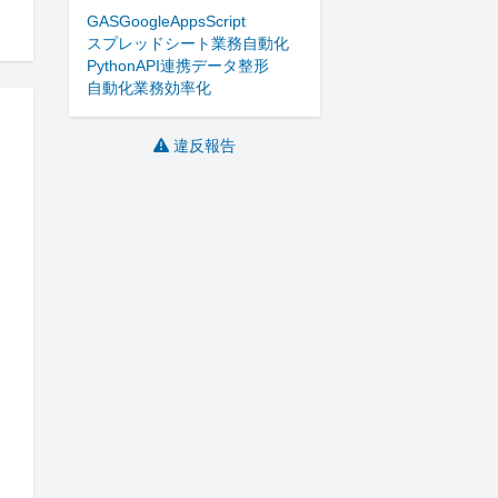
GAS
GoogleAppsScript
スプレッドシート
業務自動化
Python
API連携
データ整形
自動化
業務効率化
違反報告