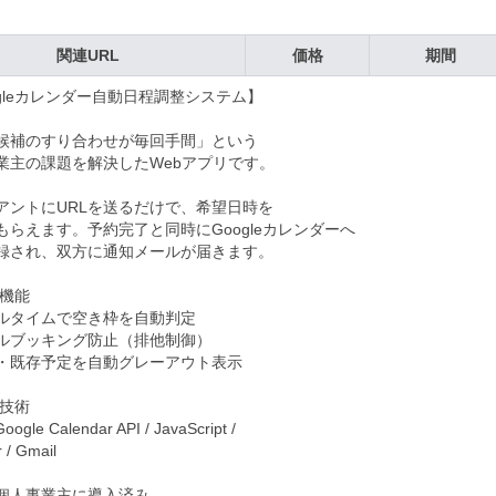
関連URL
価格
期間
ogleカレンダー自動日程調整システム】

候補のすり合わせが毎回手間」という

業主の課題を解決したWebアプリです。

アントにURLを送るだけで、希望日時を

もらえます。予約完了と同時にGoogleカレンダーへ

録され、双方に通知メールが届きます。

機能

ルタイムで空き枠を自動判定

ルブッキング防止（排他制御）

・既存予定を自動グレーアウト表示

技術

oogle Calendar API / JavaScript /

r / Gmail

個人事業主に導入済み。
