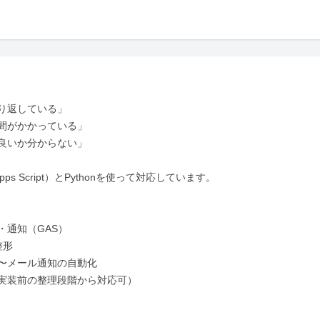
返している」

間がかかっている」

良いか分からない」

ps Script）とPythonを使って対応しています。

通知（GAS）

形

〜メール通知の自動化

実装前の整理段階から対応可）
