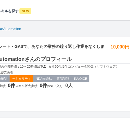
スキルを探す
NEW
koAutomation
シート・GASで、あなたの業務の繰り返し作業をなくしま
10,000
oAutomationさんのプロフィール
週の作業時間：10 ~ 20時間以下
女性
30代後半
コンピュータ関係（ソフトウェア）
関連技術者
未確認
セキュリティ
NDA未締結
電話認証
INVOICE
0件
0件
0人
実績
スキル販売実績
お気に入り