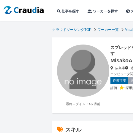
仕事を探す
ワーカーを探す
クラウドソーシングTOP
ワーカー一覧
Misa
スプレッド
す
Misak
広島県
コンピュータ
作業可能
-
評価
採用
最終ログイン：4ヶ月前
スキル