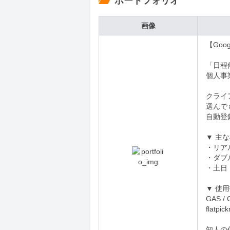
ポートフォリオ
画像
【Go
「日程
個人事
クライ
選んで
自動登
▼ 主な
・リア
・ダブ
・土日
▼ 使用
GAS / G
flatpick
知人の