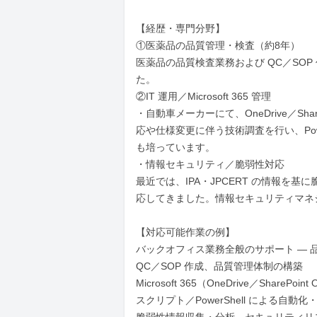
【経歴・専門分野】

①医薬品の品質管理・検査（約8年）

医薬品の品質検査業務および QC／SO
た。

②IT 運用／Microsoft 365 管理

・自動車メーカーにて、OneDrive／Sha
応や仕様変更に伴う技術調査を行い、Pow
も培っています。

・情報セキュリティ／脆弱性対応

最近では、IPA・JPCERT の情報
応してきました。情報セキュリティマネ
【対応可能作業の例】

バックオフィス業務全般のサポート — 品
QC／SOP 作成、品質管理体制の構築

Microsoft 365（OneDrive／SharePo
スクリプト／PowerShell による自動化