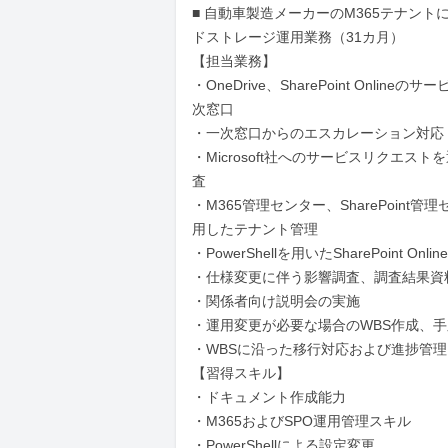
■ 自動車製造メーカーのM365テナント
ドストレージ運用業務（31カ月）

【担当業務】

・OneDrive、SharePoint Onlineの
次窓口

・一次窓口からのエスカレーション対応

・Microsoft社へのサービスリクエス
査

・M365管理センター、SharePoint管
用したテナント管理

・PowerShellを用いたSharePoint Onli
・仕様変更に伴う影響調査、調査結果資料
・関係者向け説明会の実施

・運用変更が必要な場合のWBS作成、手
・WBSに沿った移行対応および進捗管理

【習得スキル】

・ドキュメント作成能力

・M365およびSPO運用管理スキル

・PowerShellによる設定変更
