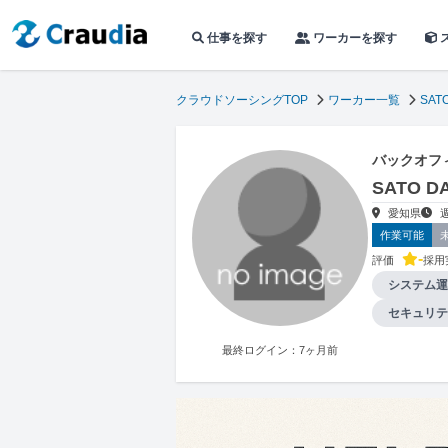
仕事を探す
ワーカーを探す
クラウドソーシングTOP
ワーカー一覧
SATO
バックオフ
SATO 
愛知県
作業可能
-
評価
採用
システム運
セキュリテ
最終ログイン：7ヶ月前