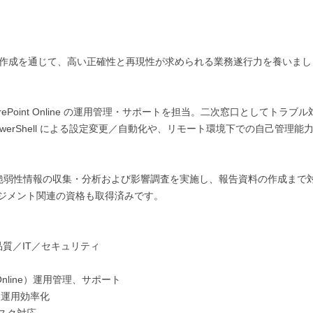
P 作成を通じて、高い正確性と再現性が求められる業務遂行力を養いまし
rePoint Online の運用管理・サポートを担当。二次窓口としてトラブル
erShell による設定変更／自動化や、リモート環境下での自己管理能
を基に脆弱性情報の収集・分析および影響調査を実施し、報告資料の作成まで
ジメント関連の資格も取得済みです。

質／IT／セキュリティ

int Online）運用管理、サポート

・運用効率化
