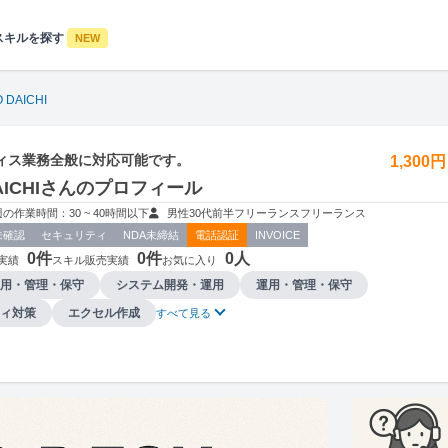
スキルを探す
NEW
 DAICHI
ィス業務全般に対応可能です。
1,300
DAICHIさんのプロフィール
週の作業時間：30 ~ 40時間以下
男性
30代前半
フリーランス
フリーランス
未確認
セキュリティ
NDA未締結
電話認証
INVOICE
0件
0件
0人
実績
スキル販売実績
お気に入り
用・管理・保守
システム開発・運用
運用・管理・保守
ィ対策
エクセル作成
すべて見る