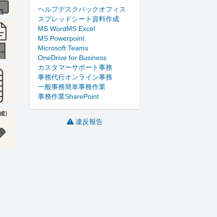
ヘルプデスク
バックオフィス
スプレッドシート
資料作成
MS Word
MS Excel
MS Powerpoint
Microsoft Teams
OneDrive for Business
カスタマーサポート
事務
事務代行
オンライン事務
一般事務
簡単事務作業
事務作業
SharePoint
違反報告