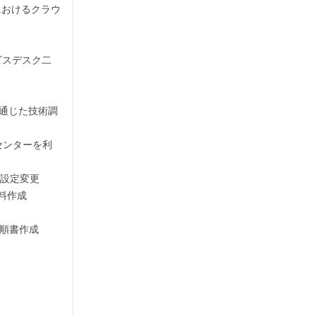
におけるクラウ
サービスデスク二
トを通じた技術調
理センターを利
ne設定変更

作成

順書作成
