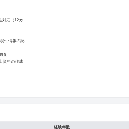
性対応（12カ
脆弱性情報の記
査

資料の作成

経験年数