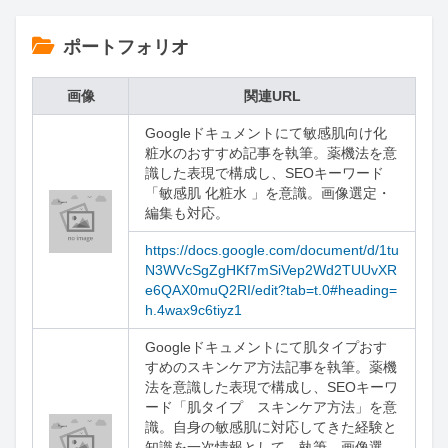
ポートフォリオ
画像
関連URL
Googleドキュメントにて敏感肌向け化
粧水のおすすめ記事を執筆。薬機法を意
識した表現で構成し、SEOキーワード
「敏感肌 化粧水 」を意識。画像選定・
編集も対応。
https://docs.google.com/document/d/1tu
N3WVcSgZgHKf7mSiVep2Wd2TUUvXR
e6QAX0muQ2RI/edit?tab=t.0#heading=
h.4wax9c6tiyz1
Googleドキュメントにて肌タイプおす
すめのスキンケア方法記事を執筆。薬機
法を意識した表現で構成し、SEOキーワ
ード「肌タイプ　スキンケア方法」を意
識。自身の敏感肌に対応してきた経験と
知識を一次情報として、執筆。画像選