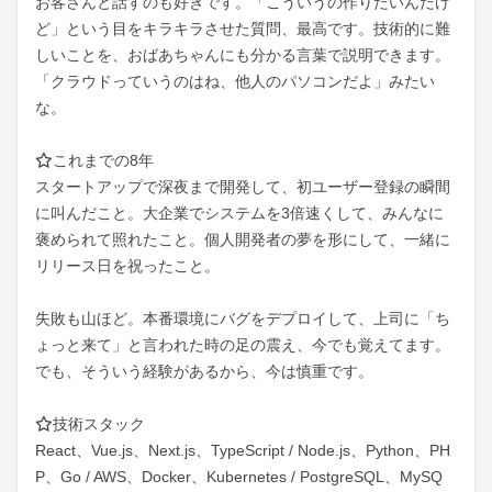
お客さんと話すのも好きです。「こういうの作りたいんだけ
ど」という目をキラキラさせた質問、最高です。技術的に難
しいことを、おばあちゃんにも分かる言葉で説明できます。
「クラウドっていうのはね、他人のパソコンだよ」みたい
な。

⭐これまでの8年

スタートアップで深夜まで開発して、初ユーザー登録の瞬間
に叫んだこと。大企業でシステムを3倍速くして、みんなに
褒められて照れたこと。個人開発者の夢を形にして、一緒に
リリース日を祝ったこと。

失敗も山ほど。本番環境にバグをデプロイして、上司に「ち
ょっと来て」と言われた時の足の震え、今でも覚えてます。
でも、そういう経験があるから、今は慎重です。

⭐技術スタック

React、Vue.js、Next.js、TypeScript / Node.js、Python、PH
P、Go / AWS、Docker、Kubernetes / PostgreSQL、MySQ