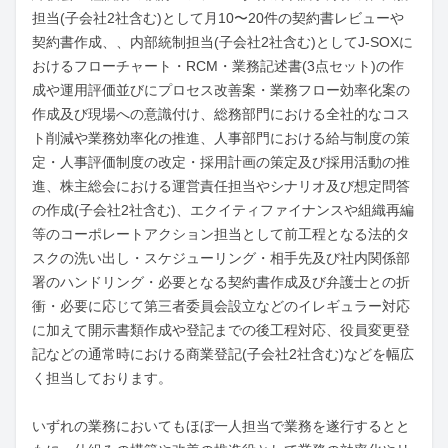
担当(子会社2社含む)として月10〜20件の契約書レビューや
契約書作成、、内部統制担当(子会社2社含む)としてJ-SOXに
おけるフローチャート・RCM・業務記述書(3点セット)の作
成や運用評価並びにプロセス改善案・業務フロー効率化案の
作成及び現場への意識付け、総務部門における全社的なコス
ト削減や業務効率化の推進、人事部門における給与制度の策
定・人事評価制度の改定・採用計画の策定及び採用活動の推
進、株主総会における運営責任担当やシナリオ及び想定問答
の作成(子会社2社含む)、エクイティファイナンスや組織再編
等のコーポレートアクション担当として前工程となる法的タ
スクの洗い出し・スケジューリング・相手先及び社内関係部
署のハンドリング・必要となる契約書作成及び弁護士との折
衝・必要に応じて第三者委員会設立などのイレギュラー対応
に加えて開示書類作成や登記までの後工程対応、役員変更登
記などの通常時における商業登記(子会社2社含む)などを幅広
く担当しております。

いずれの業務においてもほぼ一人担当で業務を遂行するとと