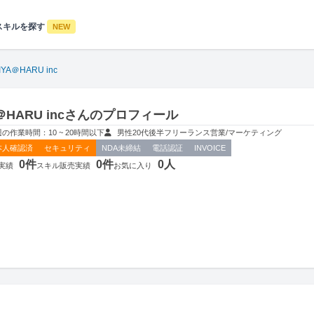
スキルを探す
NEW
IYA＠HARU inc
A＠HARU incさんのプロフィール
週の作業時間：10 ~ 20時間以下
男性
20代後半
フリーランス
営業/マーケティング
本人確認済
セキュリティ
NDA未締結
電話認証
INVOICE
0件
0件
0人
実績
スキル販売実績
お気に入り