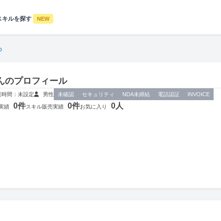
スキルを探す
NEW
o
さんのプロフィール
業時間：未設定
男性
未確認
セキュリティ
NDA未締結
電話認証
INVOICE
0件
0件
0人
実績
スキル販売実績
お気に入り