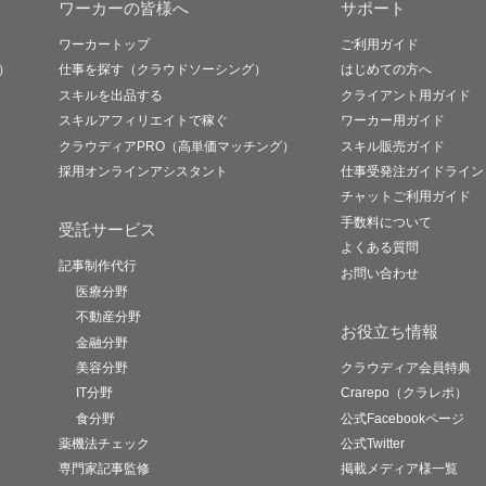
ワーカーの皆様へ
サポート
ワーカートップ
ご利用ガイド
）
仕事を探す（クラウドソーシング）
はじめての方へ
スキルを出品する
クライアント用ガイド
スキルアフィリエイトで稼ぐ
ワーカー用ガイド
クラウディアPRO（高単価マッチング）
スキル販売ガイド
採用オンラインアシスタント
仕事受発注ガイドライン
チャットご利用ガイド
手数料について
受託サービス
よくある質問
記事制作代行
お問い合わせ
医療分野
不動産分野
お役立ち情報
金融分野
美容分野
クラウディア会員特典
IT分野
Crarepo（クラレポ）
食分野
公式Facebookページ
薬機法チェック
公式Twitter
専門家記事監修
掲載メディア様一覧