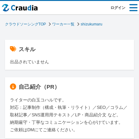
ログイン
クラウドソーシングTOP
ワーカー一覧
shizukumaru
スキル
出品されていません
自己紹介（PR）
ライターの白玉コハルです。

対応：記事制作（構成・執筆・リライト）／SEO／コラム／
取材記事／SNS運用用テキスト／LP・商品紹介文 など。

納期厳守・丁寧なコミュニケーションを心がけています。

ご依頼はDMにてご連絡ください。