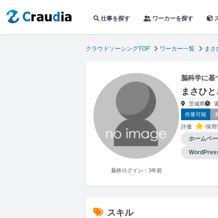
仕事を探す
ワーカーを探す
クラウドソーシングTOP
ワーカー一覧
まさ
脳科学に基
まさひと
茨城県
作業可能
-
評価
採用
ホームペー
WordPr
最終ログイン：3年前
スキル