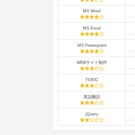
MS Word
MS Excel
MS Powerpoint
WEBサイト制作
TOEIC
英語翻訳
jQuery