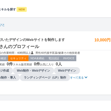
スキルを探す
NEW
ひと
づいたデザインのWebサイトを制作します
10,000
さんのプロフィール
週の作業時間：40時間以上
男性
40代後半
医薬/健康
その他技術者
未確認
セキュリティ
NDA未締結
電話認証
INVOICE
0件
0件
0人
実績
スキル販売実績
お気に入り
ジ作成
Web制作・Webデザイン
Webデザイン
ess制作・導入
ランディングページ（LP）制作
すべて見る