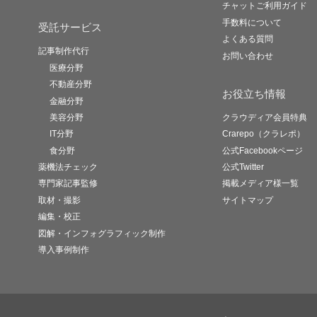
チャットご利用ガイド
手数料について
受託サービス
よくある質問
記事制作代行
お問い合わせ
医療分野
不動産分野
お役立ち情報
金融分野
美容分野
クラウディア会員特典
IT分野
Crarepo（クラレポ）
食分野
公式Facebookページ
薬機法チェック
公式Twitter
専門家記事監修
掲載メディア様一覧
取材・撮影
サイトマップ
編集・校正
図解・インフォグラフィック制作
導入事例制作