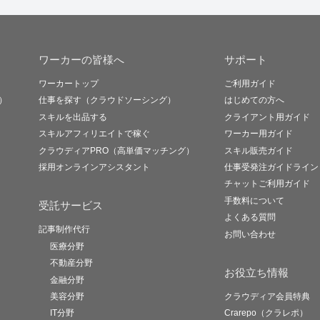
ワーカーの皆様へ
サポート
ワーカートップ
ご利用ガイド
）
仕事を探す（クラウドソーシング）
はじめての方へ
スキルを出品する
クライアント用ガイド
スキルアフィリエイトで稼ぐ
ワーカー用ガイド
クラウディアPRO（高単価マッチング）
スキル販売ガイド
採用オンラインアシスタント
仕事受発注ガイドライン
チャットご利用ガイド
手数料について
受託サービス
よくある質問
記事制作代行
お問い合わせ
医療分野
不動産分野
お役立ち情報
金融分野
美容分野
クラウディア会員特典
IT分野
Crarepo（クラレポ）