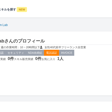
スキルを探す
NEW
m Lab
 Labさんのプロフィール
週の作業時間：10 ~ 20時間以下
女性
40代前半
フリーランス
自営業
確認
セキュリティ
NDA未締結
電話認証
INVOICE
0件
0件
1人
用実績
スキル販売実績
お気に入り