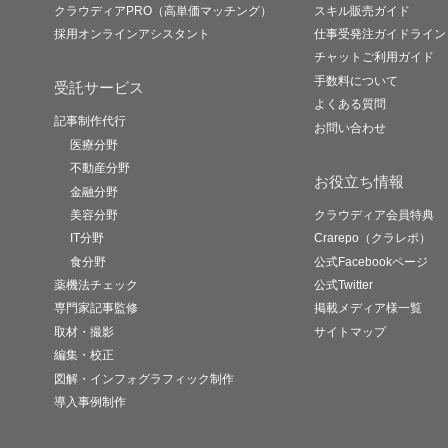
クラウディアPRO（高単価マッチング）
スキル販売ガイド
採用オンラインアシスタント
仕事受発注ガイドライン
チャットご利用ガイド
手数料について
受託サービス
よくある質問
記事制作代行
お問い合わせ
医療分野
不動産分野
お役立ち情報
金融分野
美容分野
クラウディア会員特典
IT分野
Crarepo（クラレポ）
食分野
公式Facebookページ
薬機法チェック
公式Twitter
専門家記事監修
掲載メディア様一覧
取材・撮影
サイトマップ
編集・校正
図解・インフォグラフィック制作
導入事例制作