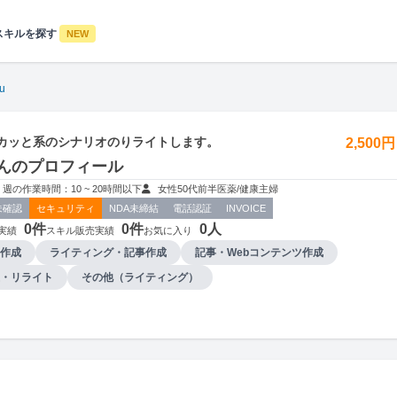
スキルを探す
NEW
u
eスカッと系のシナリオのりライトします。
2,500
uさんのプロフィール
週の作業時間：10 ~ 20時間以下
女性
50代前半
医薬/健康
主婦
未確認
セキュリティ
NDA未締結
電話認証
INVOICE
0件
0件
0人
実績
スキル販売実績
お気に入り
作成
ライティング・記事作成
記事・Webコンテンツ作成
・リライト
その他（ライティング）