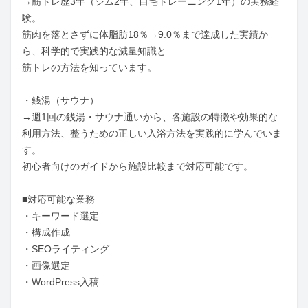
→筋トレ歴3年（ジム2年、自宅トレーニング1年）の実務経
験。

筋肉を落とさずに体脂肪18％→9.0％まで達成した実績か
ら、科学的で実践的な減量知識と

筋トレの方法を知っています。

・銭湯（サウナ） 　

→週1回の銭湯・サウナ通いから、各施設の特徴や効果的な
利用方法、整うための正しい入浴方法を実践的に学んでいま
す。

初心者向けのガイドから施設比較まで対応可能です。

■対応可能な業務

・キーワード選定

・構成作成

・SEOライティング

・画像選定

・WordPress入稿
