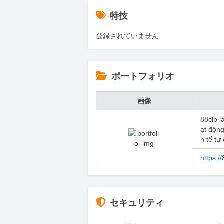
特技
登録されていません
ポートフォリオ
画像
88clb l
ạt động
h tế tự
https:/
セキュリティ