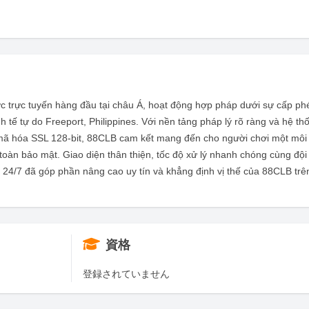
ợc trực tuyến hàng đầu tại châu Á, hoạt động hợp pháp dưới sự cấp phé
 tế tự do Freeport, Philippines. Với nền tảng pháp lý rõ ràng và hệ th
mã hóa SSL 128-bit, 88CLB cam kết mang đến cho người chơi một môi 
oàn bảo mật. Giao diện thân thiện, tốc độ xử lý nhanh chóng cùng đội
4/7 đã góp phần nâng cao uy tín và khẳng định vị thế của 88CLB trên
資格
登録されていません