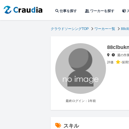
仕事を探す
ワーカーを探す
クラウドソーシングTOP
ワーカー一覧
88cl
88clb
週の作
-
評価
採用
最終ログイン：1年前
スキル