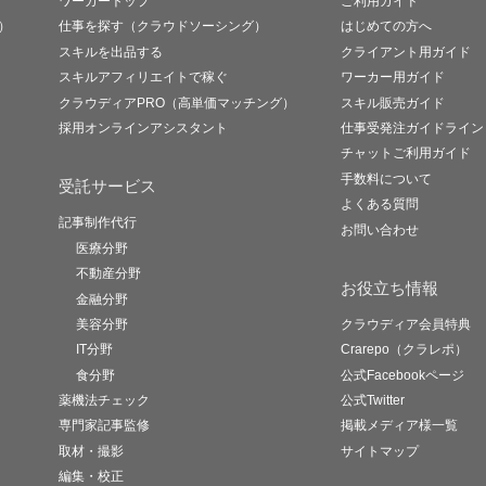
ワーカートップ
ご利用ガイド
）
仕事を探す（クラウドソーシング）
はじめての方へ
スキルを出品する
クライアント用ガイド
スキルアフィリエイトで稼ぐ
ワーカー用ガイド
クラウディアPRO（高単価マッチング）
スキル販売ガイド
採用オンラインアシスタント
仕事受発注ガイドライン
チャットご利用ガイド
手数料について
受託サービス
よくある質問
記事制作代行
お問い合わせ
医療分野
不動産分野
お役立ち情報
金融分野
美容分野
クラウディア会員特典
IT分野
Crarepo（クラレポ）
食分野
公式Facebookページ
薬機法チェック
公式Twitter
専門家記事監修
掲載メディア様一覧
取材・撮影
サイトマップ
編集・校正