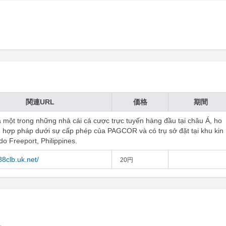
関連URL
価格
期間
à một trong những nhà cái cá cược trực tuyến hàng đầu tại châu Á, ho
 hợp pháp dưới sự cấp phép của PAGCOR và có trụ sở đặt tại khu kin
 do Freeport, Philippines.
/88clb.uk.net/
20円