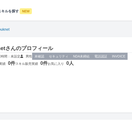
スキルを探す
NEW
buknet
uknetさんのプロフィール
業時間：未設定
男性
未確認
セキュリティ
NDA未締結
電話認証
INVOICE
0件
0件
0人
実績
スキル販売実績
お気に入り