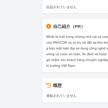
出品されていません
自己紹介（PR）
88clb là một trong những nhà cái cá cư
của PAGCOR và có trụ sở đặt tại khu kinh
g bảo mật hiện đại sử dụng công nghệ 
ường cá cược an toàn, ổn định và hoàn t
gũ chăm sóc khách hàng chuyên nghiệp 2
hị trường Việt Nam.
職歴
登録されていません