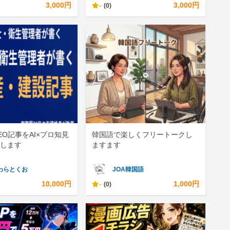
3,000円
-
3,000円
(0)
EO記事をAI×プロ知見
韓国語で楽しくフリートークし
します
ますます
わらとくお
JOA韓国語
10,000円
-
1,000円
(0)