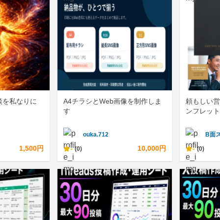
談を私なりに
A4チラシとWeb画像を制作しま
頼もしい営
す
ンフレット
ouka.712
B面
1,500円
-
10,000円
-
(0)
(0)