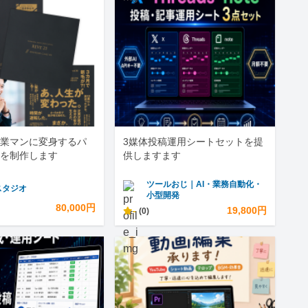
業マンに変身するパ
3媒体投稿運用シートセットを提
を制作します
供しますます
ツールおじ｜AI・業務自動化・
スタジオ
小型開発
80,000円
-
19,800円
(0)