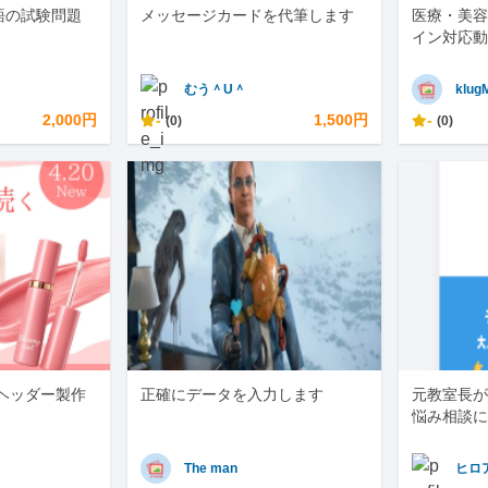
語の試験問題
メッセージカードを代筆します
医療・美容
イン対応動
むう＾U＾
klug
2,000円
-
1,500円
-
(0)
(0)
・ヘッダー製作
正確にデータを入力します
元教室長が
悩み相談に
The man
ヒロ