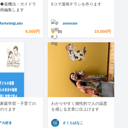
◆薬機法・ガイドラ
6コマ漫画チラシを作ります
画編集します
MarketingLabo
zenovate
6,000円
-
10,000円
(0)
家庭学習・子育ての
わかりやすく個性的で人の温度
のります
を感じる文章に仕上げます
アカ好き
さくらはなこ