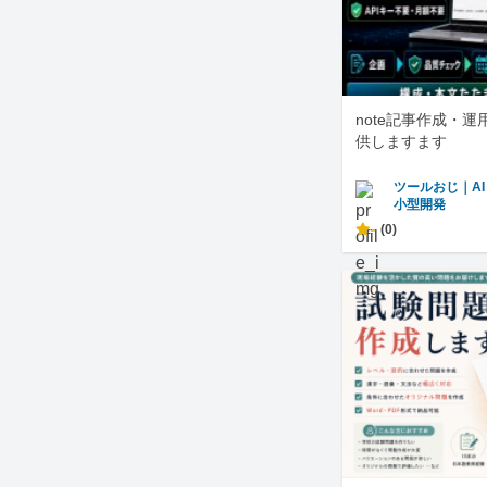
note記事作成・
供しますます
ツールおじ｜A
小型開発
-
(0)