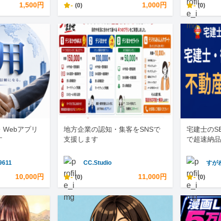
1,500円
-
1,000円
-
(0)
(0)
・Webアプリ
地方企業の認知・集客をSNSで
宅建士のS
す
支援します
で超速納品
9611
CC.Studio
すが
10,000円
-
11,000円
-
(0)
(0)