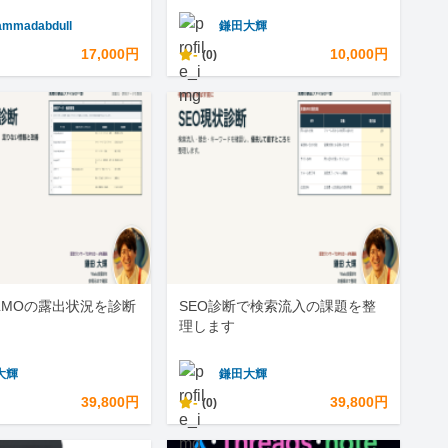
mmadabdull
鎌田大輝
17,000円
-
10,000円
(0)
LLMOの露出状況を診断
SEO診断で検索流入の課題を整
理します
大輝
鎌田大輝
39,800円
-
39,800円
(0)