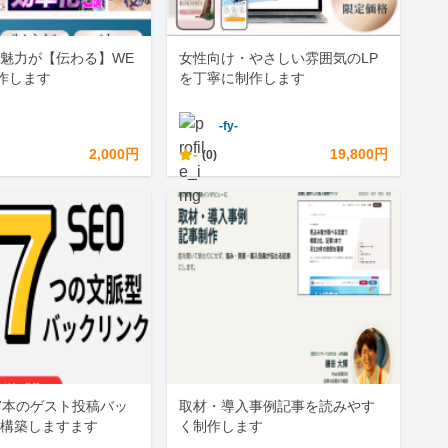
魅力が【伝わる】WE
女性向け・やさしい雰囲気のLP
作します
を丁寧に制作します
-fy-
2,000円
-
19,800円
(0)
7本のゲスト投稿バッ
取材・導入事例記事を読みやす
構築しますます
く制作します