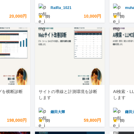
RaiRa_1021
muha
20,000円
-
10,000円
-
(0)
(0)
グを横断診断
サイトの導線と計測環境を診断
AI検索・
します
します
鎌田大輝
鎌田
198,000円
-
59,800円
-
(0)
(0)