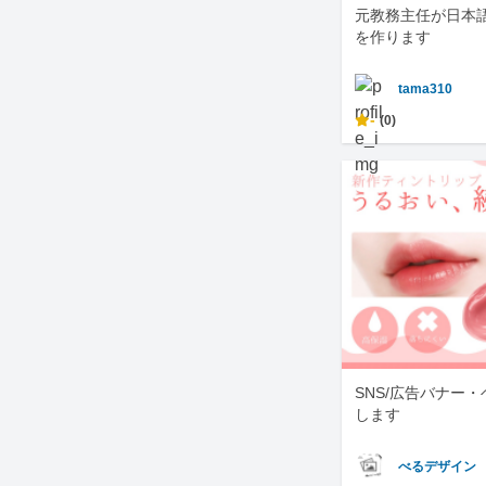
元教務主任が日本
を作ります
tama310
-
(0)
SNS/広告バナー
します
べるデザイン