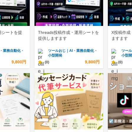
運用シートを提
Threads投稿作成・運用シートを
X投稿作成
提供しますます
ますます
I・業務自動化・
ツールおじ｜AI・業務自動化・
ツール
小型開発
小型
9,800円
-
9,800円
-
(0)
(0)