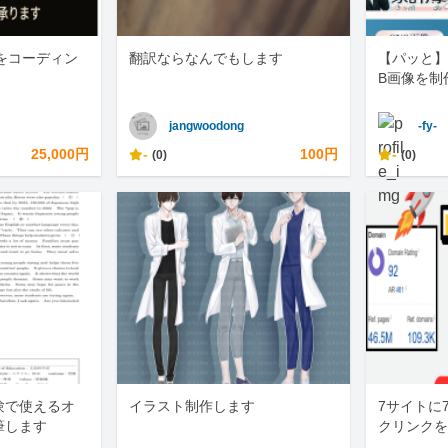
をコーディン
翻訳ならなんでもします
【パッと】
B画像を制
jangwoodong
-fy-
25,000円
-
100円
-
(0)
(0)
験で使えるオ
イラスト制作します
7サイトに
筆します
クリンクを