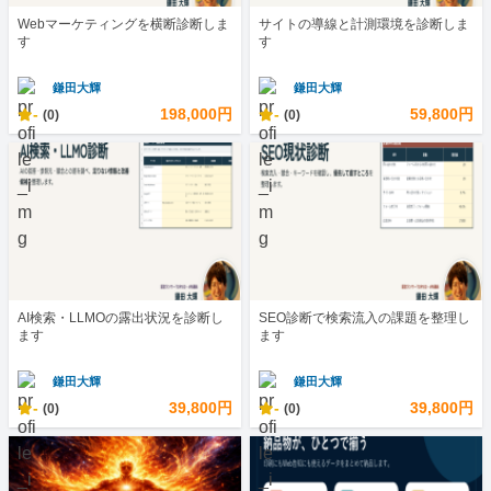
Webマーケティングを横断診断しま
サイトの導線と計測環境を診断しま
す
す
鎌田大輝
鎌田大輝
-
198,000円
-
59,800円
(0)
(0)
AI検索・LLMOの露出状況を診断し
SEO診断で検索流入の課題を整理し
ます
ます
鎌田大輝
鎌田大輝
-
39,800円
-
39,800円
(0)
(0)