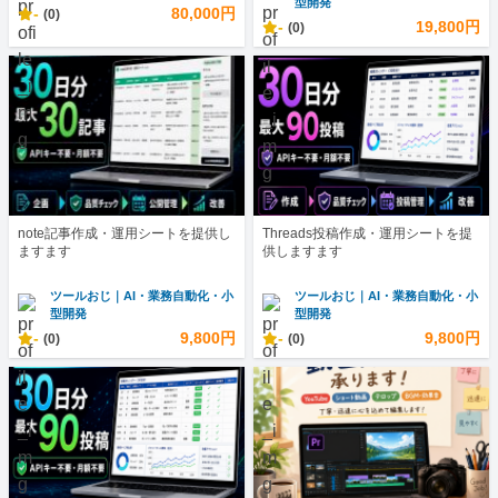
型開発
-
80,000円
(0)
-
19,800円
(0)
note記事作成・運用シートを提供し
Threads投稿作成・運用シートを提
ますます
供しますます
ツールおじ｜AI・業務自動化・小
ツールおじ｜AI・業務自動化・小
型開発
型開発
-
9,800円
-
9,800円
(0)
(0)