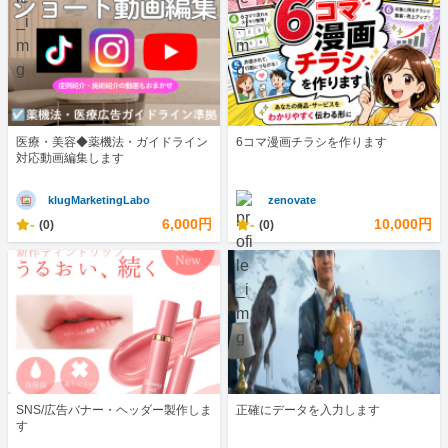
医療・美容◆薬機法・ガイドライン
6コマ漫画チラシを作ります
対応動画編集します
klugMarketingLabo
zenovate
-
6,000円
-
10,000円
(0)
(0)
SNS/広告バナー・ヘッダー製作しま
正確にデータを入力します
す