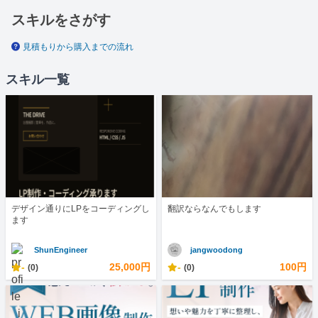
スキルをさがす
見積もりから購入までの流れ
スキル一覧
デザイン通りにLPをコーディングし
翻訳ならなんでもします
ます
ShunEngineer
jangwoodong
-
25,000円
-
100円
(0)
(0)