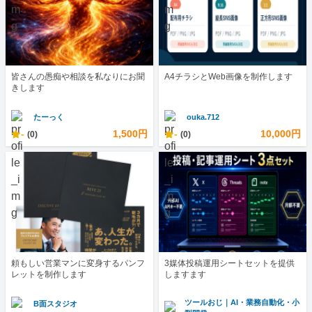
皆さんの愚痴や相談を私なりにお聞
A4チラシとWeb画像を制作します
きします
たーっく
ouka.712
-
1,500円
-
10,000円
(0)
(0)
頼もしい営業マンに変身するパンフ
3媒体投稿運用シートセットを提供
レットを制作します
しますます
ツールおじ｜AI・業務自動化・小
B面スタジオ