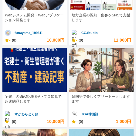
Webシステム開発・Webアプリケー
地方企業の認知・集客をSNSで支援
ション開発ます
します
funayama_199611
CC.Studio
-
10,000円
-
11,000円
(0)
(0)
宅建士のSEO記事をAI×プロ知見で
韓国語で楽しくフリートークします
超速納品します
ます
すがわらとくお
JOA韓国語
-
10,000円
-
1,000円
(0)
(0)