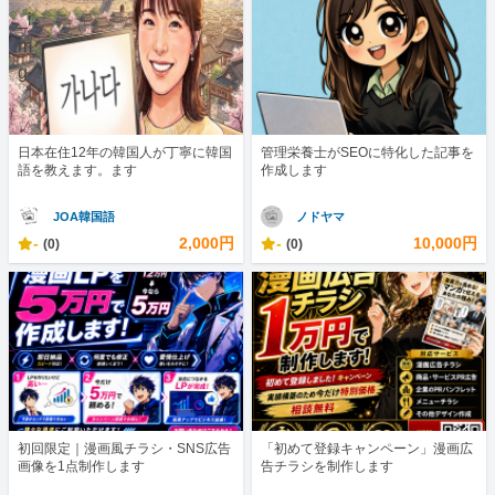
日本在住12年の韓国人が丁寧に韓国
管理栄養士がSEOに特化した記事を
語を教えます。ます
作成します
JOA韓国語
ノドヤマ
-
2,000円
-
10,000円
(0)
(0)
初回限定｜漫画風チラシ・SNS広告
「初めて登録キャンペーン」漫画広
画像を1点制作します
告チラシを制作します