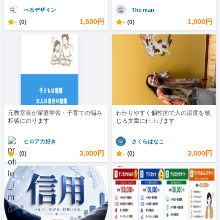
べるデザイン
The man
-
1,500円
-
1,000円
(0)
(0)
元教室長が家庭学習・子育ての悩み
わかりやすく個性的で人の温度を感
相談にのります
じる文章に仕上げます
ヒロアカ好き
さくらはなこ
-
3,000円
-
3,000円
(0)
(0)