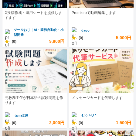
X投稿作成・運用シートを提供しま
Premiereで動画編集します
すます
ツールおじ｜AI・業務自動化・小
dago
型開発
-
5,000円
(0)
-
9,800円
(0)
元教務主任が日本語の試験問題を作
メッセージカードを代筆します
ります
tama310
むう＾U＾
-
2,000円
-
1,500円
(0)
(0)