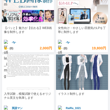
【パッと】魅力が【伝わる】WEB画
女性向け・やさしい雰囲気のLPを丁
像を制作します
寧に制作します
-fy-
-fy-
-
2,000円
-
19,800円
(0)
(0)
入学試験，模擬試験で使えるオリジ
イラスト制作します
ナル英文を執筆します
英語マン
RaiRa_1021