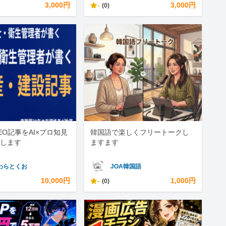
3,000円
-
3,000円
(0)
EO記事をAI×プロ知見
韓国語で楽しくフリートークし
します
ますます
わらとくお
JOA韓国語
10,000円
-
1,000円
(0)