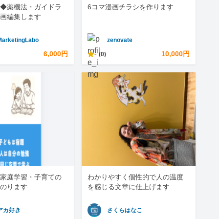
◆薬機法・ガイドラ
6コマ漫画チラシを作ります
画編集します
MarketingLabo
zenovate
6,000円
-
10,000円
(0)
家庭学習・子育ての
わかりやすく個性的で人の温度
のります
を感じる文章に仕上げます
アカ好き
さくらはなこ