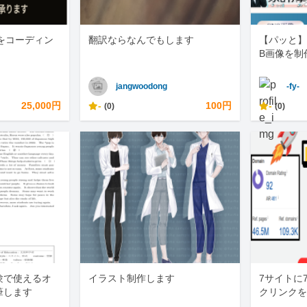
をコーディン
翻訳ならなんでもします
【パッと】
B画像を制
jangwoodong
-fy-
25,000円
-
100円
-
(0)
(0)
験で使えるオ
イラスト制作します
7サイトに
筆します
クリンクを