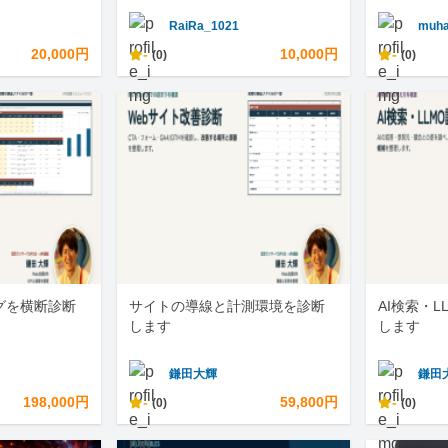
RaiRa_1021
muha
20,000円
-
10,000円
-
(0)
(0)
グを横断診断
サイトの導線と計測環境を診断
AI検索・
します
します
鎌田大輝
鎌田
198,000円
-
59,800円
-
(0)
(0)