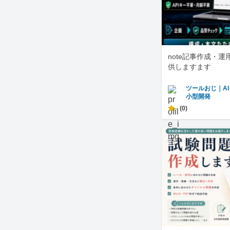
note記事作成・
供しますます
ツールおじ｜A
小型開発
-
(0)