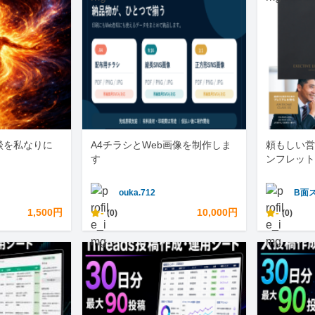
談を私なりに
A4チラシとWeb画像を制作しま
頼もしい営
す
ンフレット
ouka.712
B面
1,500円
-
10,000円
-
(0)
(0)