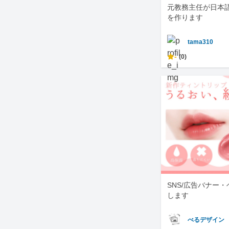
元教務主任が日本
を作ります
tama310
-
(0)
SNS/広告バナー
します
べるデザイン