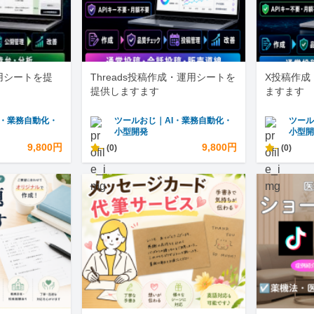
運用シートを提
Threads投稿作成・運用シートを
X投稿作成
提供しますます
ますます
I・業務自動化・
ツールおじ｜AI・業務自動化・
ツール
小型開発
小型
9,800円
-
9,800円
-
(0)
(0)