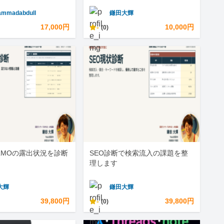
mmadabdull
鎌田大輝
17,000円
-
10,000円
(0)
LLMOの露出状況を診断
SEO診断で検索流入の課題を整
理します
大輝
鎌田大輝
39,800円
-
39,800円
(0)