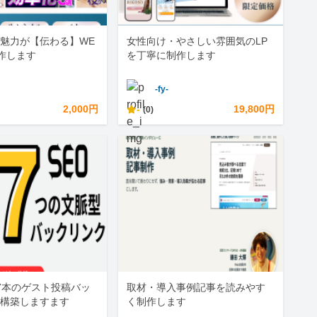
魅力が【伝わる】WE
女性向け・やさしい雰囲気のLP
作します
を丁寧に制作します
-fy-
2,000円
-
19,800円
(0)
7本のゲスト投稿バッ
取材・導入事例記事を読みやす
構築しますます
く制作します