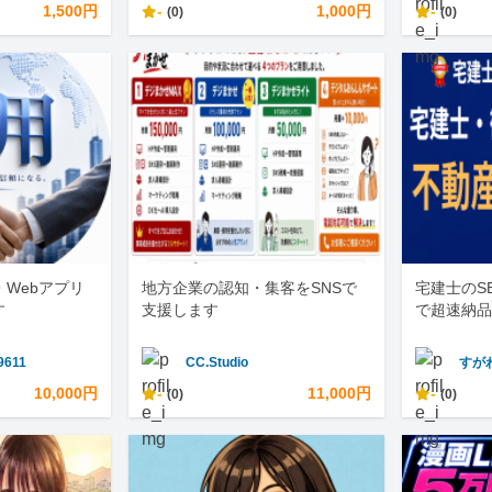
1,500円
-
1,000円
-
(0)
(0)
・Webアプリ
地方企業の認知・集客をSNSで
宅建士のS
す
支援します
で超速納品
9611
CC.Studio
すが
10,000円
-
11,000円
-
(0)
(0)