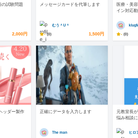
語の試験問題
メッセージカードを代筆します
医療・美容
イン対応動
むう＾U＾
klug
2,000円
-
1,500円
-
(0)
(0)
・ヘッダー製作
正確にデータを入力します
元教室長が
悩み相談に
The man
ヒロ