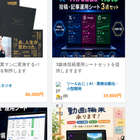
業マンに変身するパ
3媒体投稿運用シートセットを提
を制作します
供しますます
ツールおじ｜AI・業務自動化・
スタジオ
小型開発
80,000円
-
19,800円
(0)