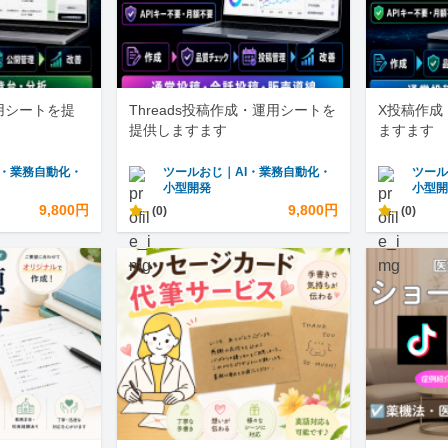
運用シートを提
Threads投稿作成・運用シートを
X投稿作成
提供しますます
ますます
I・業務自動化・
ツールおじ｜AI・業務自動化・
ツール
小型開発
小型
9,800円
-
9,800円
-
(0)
(0)