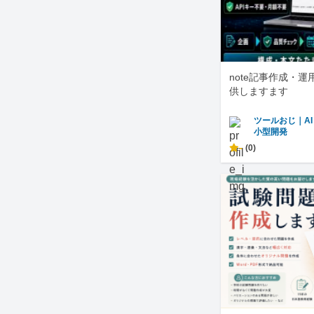
note記事作成・
供しますます
ツールおじ｜A
小型開発
-
(0)