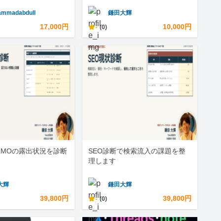
mmadabdull
鎌田大輝
17,000円
-
10,000円
(0)
LLMOの露出状況を診断
SEO診断で検索流入の課題を整
理します
大輝
鎌田大輝
39,800円
-
39,800円
(0)