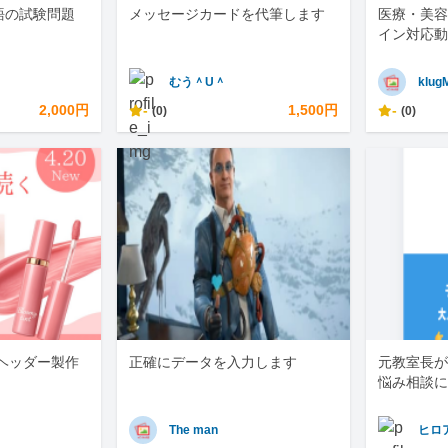
語の試験問題
メッセージカードを代筆します
医療・美容
イン対応動
むう＾U＾
klug
2,000円
-
1,500円
-
(0)
(0)
・ヘッダー製作
正確にデータを入力します
元教室長が
悩み相談に
The man
ヒロ