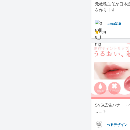
元教務主任が日本
を作ります
tama310
-
(0)
SNS/広告バナー
します
べるデザイン