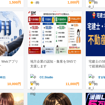
1,500円
-
1,000円
-
(0)
(0)
・Webアプリ
地方企業の認知・集客をSNSで
宅建士のS
す
支援します
で超速納品
9611
CC.Studio
すが
10,000円
-
11,000円
-
(0)
(0)