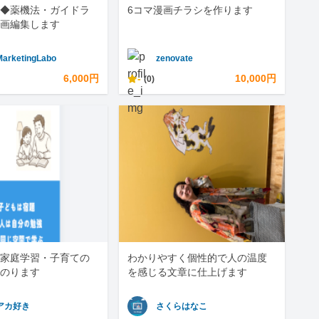
◆薬機法・ガイドラ
6コマ漫画チラシを作ります
画編集します
MarketingLabo
zenovate
6,000円
-
10,000円
(0)
家庭学習・子育ての
わかりやすく個性的で人の温度
のります
を感じる文章に仕上げます
アカ好き
さくらはなこ