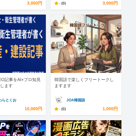
3,000円
-
3,000円
(0)
EO記事をAI×プロ知見
韓国語で楽しくフリートークし
します
ますます
わらとくお
JOA韓国語
10,000円
-
1,000円
(0)