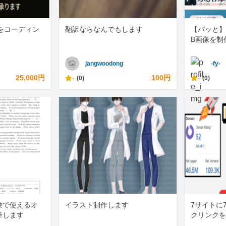
をコーディン
翻訳ならなんでもします
【パッと】
B画像を制
jangwoodong
-fy-
25,000円
-
100円
-
(0)
(0)
験で使えるオ
イラスト制作します
7サイトに
筆します
クリンクを