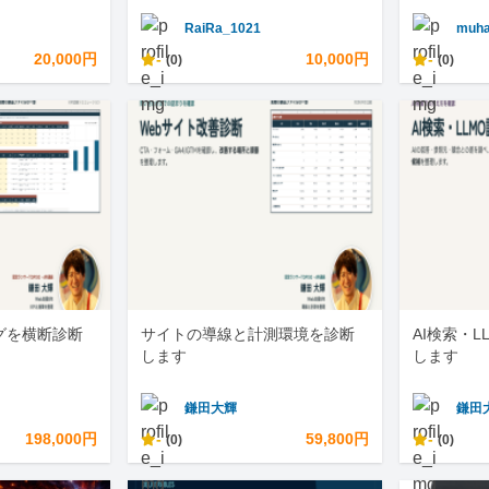
RaiRa_1021
muha
20,000円
-
10,000円
-
(0)
(0)
グを横断診断
サイトの導線と計測環境を診断
AI検索・
します
します
鎌田大輝
鎌田
198,000円
-
59,800円
-
(0)
(0)