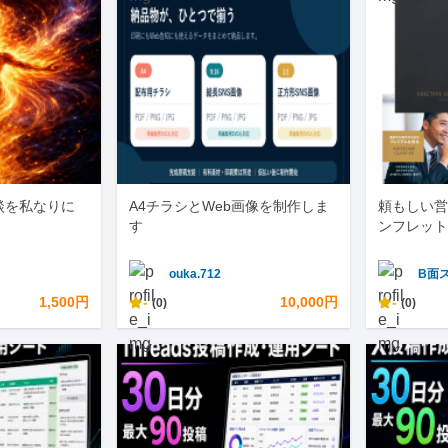
談を私なりに
A4チラシとWeb画像を制作しま
頼もしい営
す
ンフレット
ouka.712
B面
1,500円
-
10,000円
-
(0)
(0)