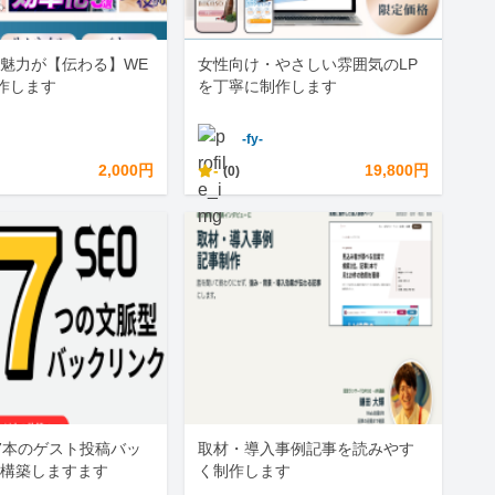
魅力が【伝わる】WE
女性向け・やさしい雰囲気のLP
作します
を丁寧に制作します
-fy-
2,000円
-
19,800円
(0)
7本のゲスト投稿バッ
取材・導入事例記事を読みやす
構築しますます
く制作します