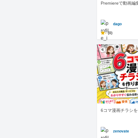
Premiereで動画
dago
-
(0)
6コマ漫画チラシ
zenovate