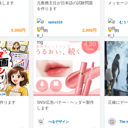
編集します
元教務主任が日本語の試験問題
メッセージ
を作ります
tama310
むう
5,000円
-
2,000円
-
(0)
(0)
を作ります
SNS/広告バナー・ヘッダー製作
正確にデー
します
べるデザイン
The 