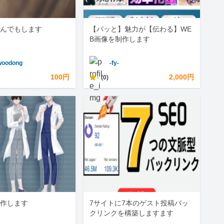
んでもします
【パッと】魅力が【伝わる】WE
B画像を制作します
woodong
-fy-
100円
-
2,000円
(0)
作します
7サイトに7本のゲスト投稿バッ
クリンクを構築しますます