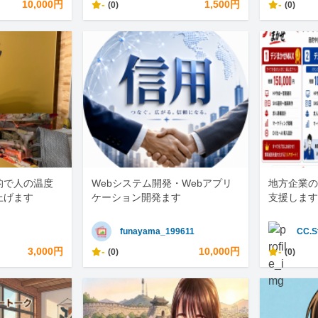
10,000円
-
1,500円
-
(0)
(0)
的で人の温度
Webシステム開発・Webアプリ
地方企業の
上げます
ケーション開発ます
支援します
funayama_199611
CC.S
3,000円
-
10,000円
-
(0)
(0)