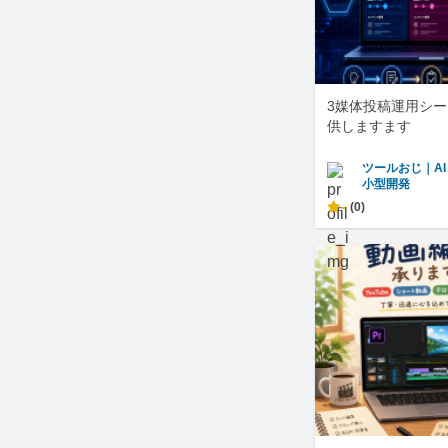
3媒体投稿運用シ
供しますます
ツールおじ｜A
小型開発
-
(0)