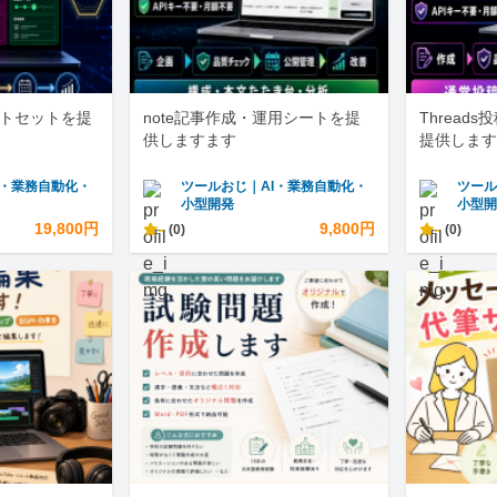
ートセットを提
note記事作成・運用シートを提
Thread
供しますます
提供します
I・業務自動化・
ツールおじ｜AI・業務自動化・
ツール
小型開発
小型
19,800円
-
9,800円
-
(0)
(0)