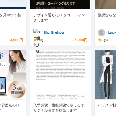
ータを見やすく整
デザイン通りにLPをコーディン
翻訳ならな
グします
ShunEngineer
jang
3,000円
-
25,000円
-
(0)
(0)
雰囲気のLP
入学試験，模擬試験で使えるオ
イラスト制
す
リジナル英文を執筆します