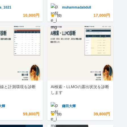
a_1021
muhammadabdull
10,000円
-
17,000円
(0)
線と計測環境を診断
AI検索・LLMOの露出状況を診断
します
大輝
鎌田大輝
59,800円
-
39,800円
(0)