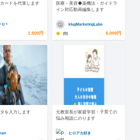
カードを代筆します
医療・美容◆薬機法・ガイドラ
イン対応動画編集します
＾U＾
klugMarketingLabo
1,500円
-
6,000円
(0)
タを入力します
元教室長が家庭学習・子育ての
悩み相談にのります
man
ヒロアカ好き