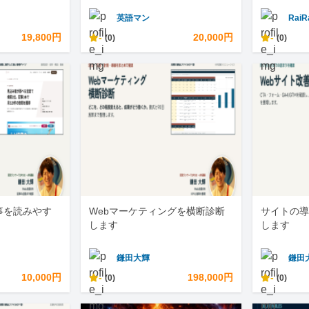
英語マン
RaiR
19,800円
-
20,000円
-
(0)
(0)
事を読みやす
Webマーケティングを横断診断
サイトの導
します
します
鎌田大輝
鎌田
10,000円
-
198,000円
-
(0)
(0)