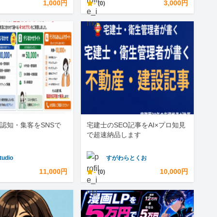
1,000円
-
3,000円
(0)
認知・集客をSNSで
宅建士のSEO記事をAI×プロ知見
で超速納品します
tudio
すがわらとくお
11,000円
-
10,000円
(0)