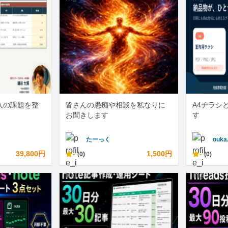
入の課題を整
皆さんの愚痴や相談を私なりに
A4チラシ
お聞きします
す
たーっく
ouka
39,800円
-
1,500円
-
(0)
(0)