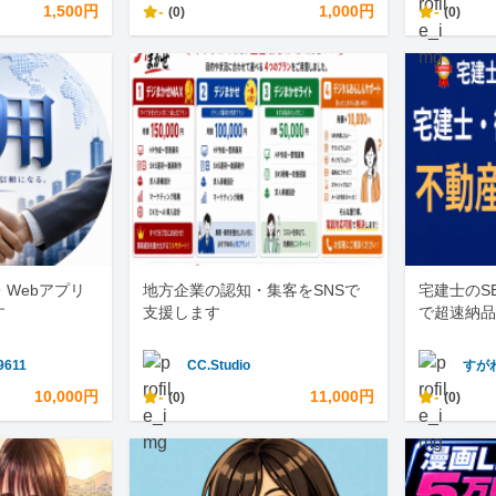
1,500円
-
1,000円
-
(0)
(0)
・Webアプリ
地方企業の認知・集客をSNSで
宅建士のS
す
支援します
で超速納品
9611
CC.Studio
すが
10,000円
-
11,000円
-
(0)
(0)