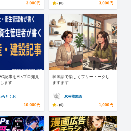
3,000円
-
3,000円
(0)
EO記事をAI×プロ知見
韓国語で楽しくフリートークし
します
ますます
わらとくお
JOA韓国語
10,000円
-
1,000円
(0)