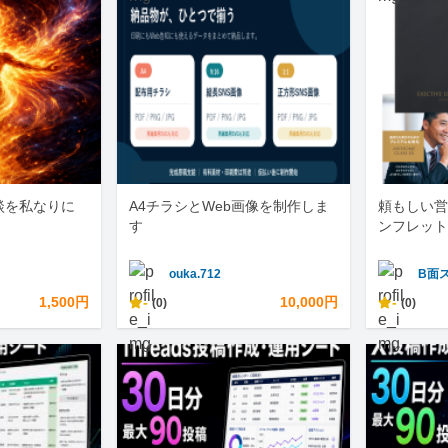
談を私なりに
A4チラシとWeb画像を制作しま
頼もしい営
す
ンフレット
ouka.712
B面
1,500円
-
10,000円
-
(0)
(0)