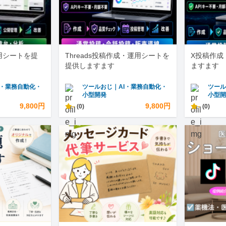
運用シートを提
Threads投稿作成・運用シートを
X投稿作成
提供しますます
ますます
I・業務自動化・
ツールおじ｜AI・業務自動化・
ツール
小型開発
小型
9,800円
-
9,800円
-
(0)
(0)