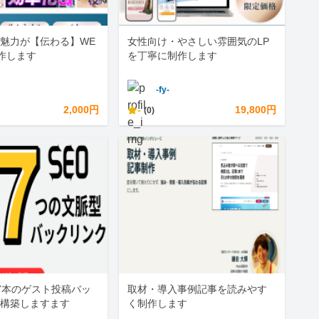
魅力が【伝わる】WE
女性向け・やさしい雰囲気のLP
作します
を丁寧に制作します
-fy-
2,000円
-
19,800円
(0)
7本のゲスト投稿バッ
取材・導入事例記事を読みやす
構築しますます
く制作します