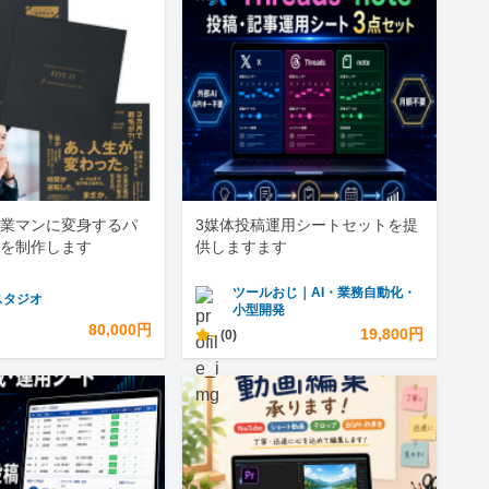
業マンに変身するパ
3媒体投稿運用シートセットを提
を制作します
供しますます
ツールおじ｜AI・業務自動化・
スタジオ
小型開発
80,000円
-
19,800円
(0)