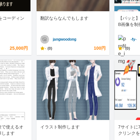
をコーディン
翻訳ならなんでもします
【パッと】
B画像を制
jangwoodong
-fy-
25,000円
-
100円
-
(0)
(0)
験で使えるオ
イラスト制作します
7サイトに
筆します
クリンクを