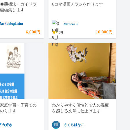
◆薬機法・ガイドラ
6コマ漫画チラシを作ります
画編集します
MarketingLabo
zenovate
6,000円
-
10,000円
(0)
家庭学習・子育ての
わかりやすく個性的で人の温度
のります
を感じる文章に仕上げます
アカ好き
さくらはなこ