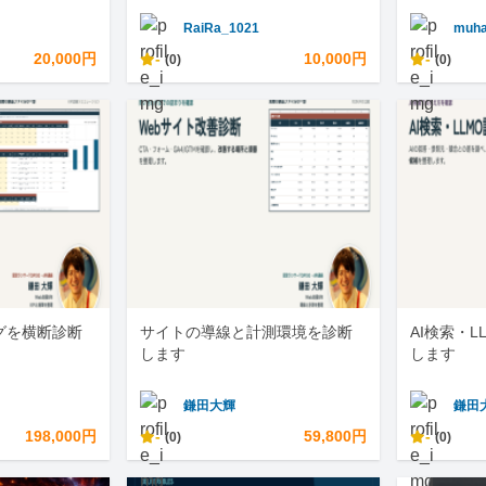
RaiRa_1021
muha
20,000円
-
10,000円
-
(0)
(0)
グを横断診断
サイトの導線と計測環境を診断
AI検索・
します
します
鎌田大輝
鎌田
198,000円
-
59,800円
-
(0)
(0)