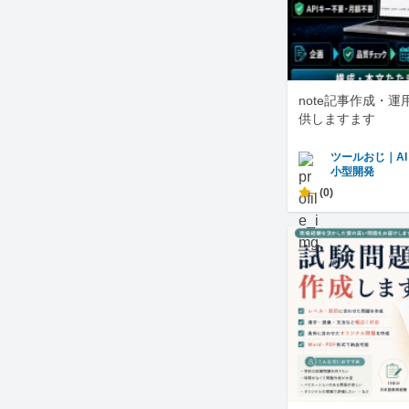
note記事作成・
供しますます
ツールおじ｜A
小型開発
-
(0)