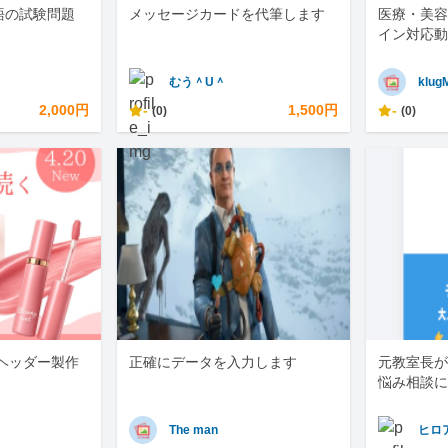
語の試験問題
メッセージカードを代筆します
医療・美容
イン対応動
むう＾U＾
klug
2,000円
-
1,500円
-
(0)
(0)
・ヘッダー製作
正確にデータを入力します
元教室長が
悩み相談に
The man
ヒロ