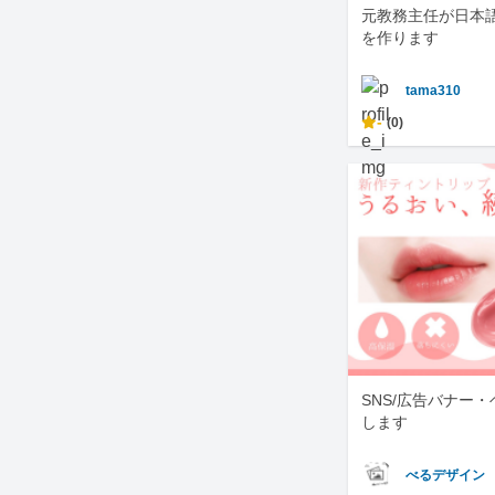
元教務主任が日本
を作ります
tama310
-
(0)
SNS/広告バナー
します
べるデザイン