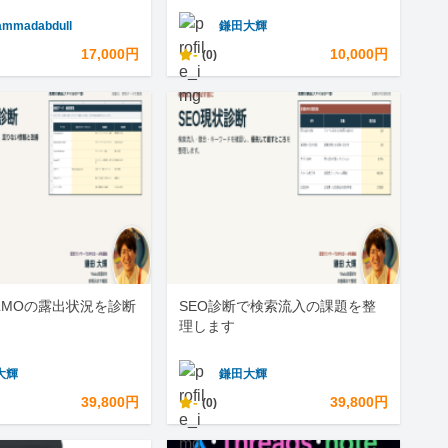
mmadabdull
鎌田大輝
17,000円
-
10,000円
(0)
LLMOの露出状況を診断
SEO診断で検索流入の課題を整
理します
大輝
鎌田大輝
39,800円
-
39,800円
(0)