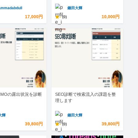
mmadabdull
鎌田大輝
17,000円
-
10,000円
(0)
LLMOの露出状況を診断
SEO診断で検索流入の課題を整
理します
大輝
鎌田大輝
39,800円
-
39,800円
(0)