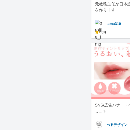
元教務主任が日本
を作ります
tama310
-
(0)
SNS/広告バナー
します
べるデザイン