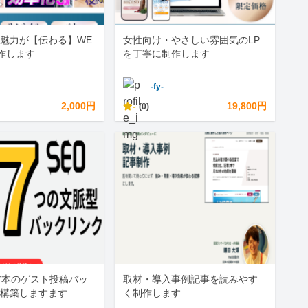
魅力が【伝わる】WE
女性向け・やさしい雰囲気のLP
作します
を丁寧に制作します
-fy-
2,000円
-
19,800円
(0)
7本のゲスト投稿バッ
取材・導入事例記事を読みやす
構築しますます
く制作します