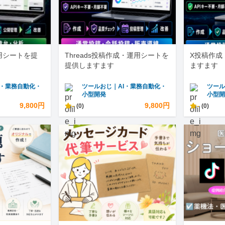
運用シートを提
Threads投稿作成・運用シートを
X投稿作成
提供しますます
ますます
I・業務自動化・
ツールおじ｜AI・業務自動化・
ツール
小型開発
小型
9,800円
-
9,800円
-
(0)
(0)