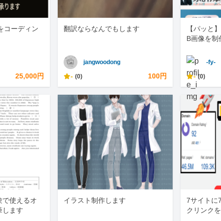
をコーディン
翻訳ならなんでもします
【パッと】
B画像を制
jangwoodong
-fy-
25,000円
-
100円
-
(0)
(0)
験で使えるオ
イラスト制作します
7サイトに
筆します
クリンクを