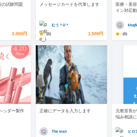
語の試験問題
メッセージカードを代筆します
医療・美容
イン対応動
むう＾U＾
klug
2,000円
-
1,500円
-
(0)
(0)
・ヘッダー製作
正確にデータを入力します
元教室長が
悩み相談に
The man
ヒロ