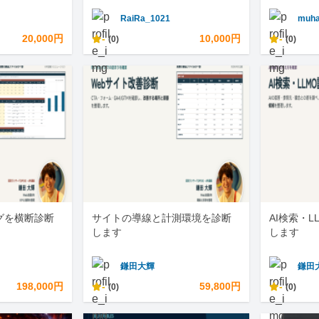
RaiRa_1021
muha
20,000円
-
10,000円
-
(0)
(0)
グを横断診断
サイトの導線と計測環境を診断
AI検索・
します
します
鎌田大輝
鎌田
198,000円
-
59,800円
-
(0)
(0)