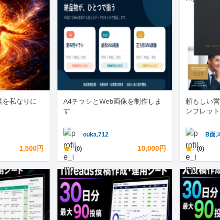
談を私なりに
A4チラシとWeb画像を制作しま
頼もしい営
す
ンフレット
ouka.712
B面
1,500円
-
10,000円
-
(0)
(0)