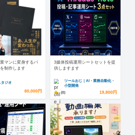
業マンに変身するパ
3媒体投稿運用シートセットを提
を制作します
供しますます
ツールおじ｜AI・業務自動化・
スタジオ
小型開発
80,000円
-
19,800円
(0)