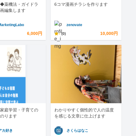
◆薬機法・ガイドラ
6コマ漫画チラシを作ります
画編集します
MarketingLabo
zenovate
6,000円
-
10,000円
(0)
家庭学習・子育ての
わかりやすく個性的で人の温度
のります
を感じる文章に仕上げます
アカ好き
さくらはなこ