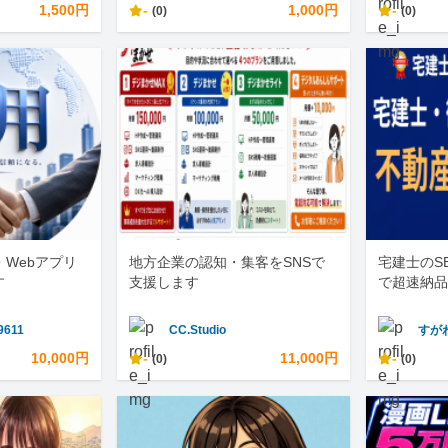
1,500円
-
1,000円
-
(0)
(0)
・Webアプリ
地方企業の認知・集客をSNSで
宅建士のS
す
支援します
で超速納品
9611
CC.Studio
すが
10,000円
-
11,000円
-
(0)
(0)