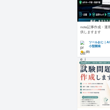
note記事作成・
供しますます
ツールおじ｜A
小型開発
-
(0)