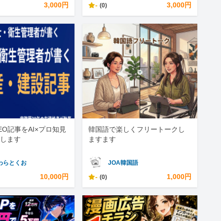
3,000円
-
3,000円
(0)
EO記事をAI×プロ知見
韓国語で楽しくフリートークし
します
ますます
わらとくお
JOA韓国語
10,000円
-
1,000円
(0)