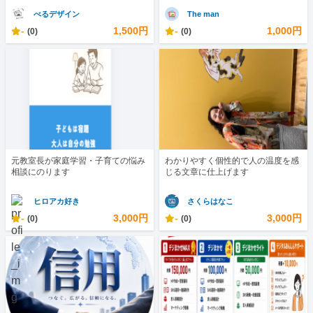
べるデザイン
The man
-
1,500円
-
1,000円
(0)
(0)
元教室長が家庭学習・子育ての悩み
わかりやすく個性的で人の温度を感
相談にのります
じる文章に仕上げます
ヒロアカ好き
さくらはなこ
-
3,000円
-
3,000円
(0)
(0)