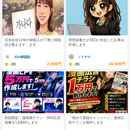
日本在住12年の韓国人が丁寧に韓国
管理栄養士がSEOに特化した記事を
語を教えます。ます
作成します
JOA韓国語
ノドヤマ
-
2,000円
-
10,000円
(0)
(0)
初回限定｜漫画風チラシ・SNS広告
「初めて登録キャンペーン」漫画広
画像を1点制作します
告チラシを制作します