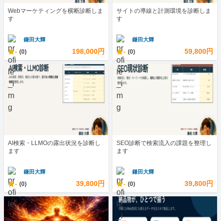
Webマーケティングを横断診断しま
サイトの導線と計測環境を診断しま
す
す
鎌田大輝
鎌田大輝
-
198,000円
-
59,800円
(0)
(0)
AI検索・LLMOの露出状況を診断し
SEO診断で検索流入の課題を整理し
ます
ます
鎌田大輝
鎌田大輝
-
39,800円
-
39,800円
(0)
(0)