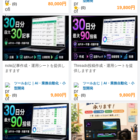
型開発
-
80,000円
(0)
-
19,800円
(0)
note記事作成・運用シートを提供し
Threads投稿作成・運用シートを提
ますます
供しますます
ツールおじ｜AI・業務自動化・小
ツールおじ｜AI・業務自動化・小
型開発
型開発
-
9,800円
-
9,800円
(0)
(0)