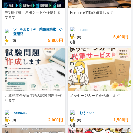
X投稿作成・運用シートを提供しま
Premiereで動画編集します
すます
ツールおじ｜AI・業務自動化・小
dago
型開発
-
5,000円
(0)
-
9,800円
(0)
元教務主任が日本語の試験問題を作
メッセージカードを代筆します
ります
tama310
むう＾U＾
-
2,000円
-
1,500円
(0)
(0)