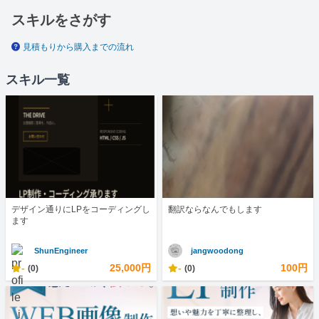
スキルをさがす
見積もりから購入までの流れ
スキル一覧
デザイン通りにLPをコーディングし
翻訳ならなんでもします
ます
ShunEngineer
jangwoodong
-
25,000円
-
100円
(0)
(0)