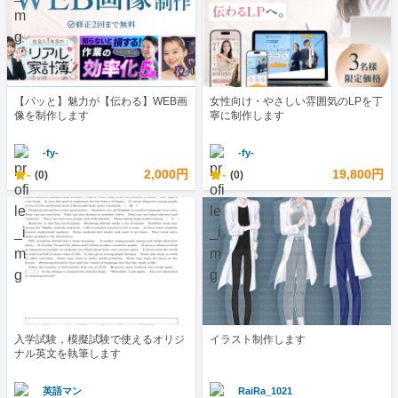
【パッと】魅力が【伝わる】WEB画
女性向け・やさしい雰囲気のLPを丁
像を制作します
寧に制作します
-fy-
-fy-
-
2,000円
-
19,800円
(0)
(0)
入学試験，模擬試験で使えるオリジ
イラスト制作します
ナル英文を執筆します
英語マン
RaiRa_1021