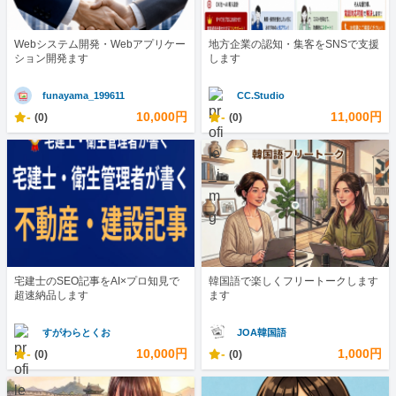
Webシステム開発・Webアプリケー
地方企業の認知・集客をSNSで支援
ション開発ます
します
funayama_199611
CC.Studio
-
10,000円
-
11,000円
(0)
(0)
宅建士のSEO記事をAI×プロ知見で
韓国語で楽しくフリートークします
超速納品します
ます
すがわらとくお
JOA韓国語
-
10,000円
-
1,000円
(0)
(0)