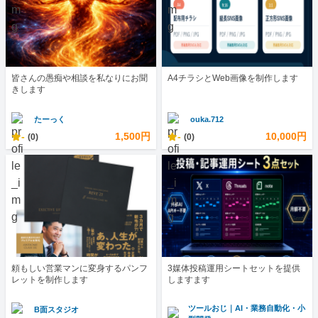
皆さんの愚痴や相談を私なりにお聞
A4チラシとWeb画像を制作します
きします
たーっく
ouka.712
-
1,500円
-
10,000円
(0)
(0)
頼もしい営業マンに変身するパンフ
3媒体投稿運用シートセットを提供
レットを制作します
しますます
ツールおじ｜AI・業務自動化・小
B面スタジオ