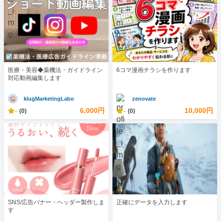
医療・美容◆薬機法・ガイドライン
6コマ漫画チラシを作ります
対応動画編集します
klugMarketingLabo
zenovate
-
6,000円
-
10,000円
(0)
(0)
SNS/広告バナー・ヘッダー製作しま
正確にデータを入力します
す