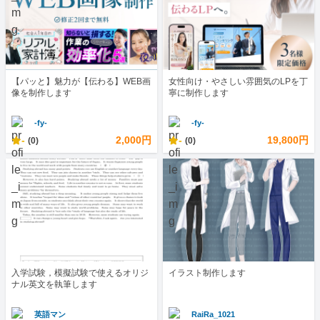
【パッと】魅力が【伝わる】WEB画
女性向け・やさしい雰囲気のLPを丁
像を制作します
寧に制作します
-fy-
-fy-
-
2,000円
-
19,800円
(0)
(0)
入学試験，模擬試験で使えるオリジ
イラスト制作します
ナル英文を執筆します
英語マン
RaiRa_1021