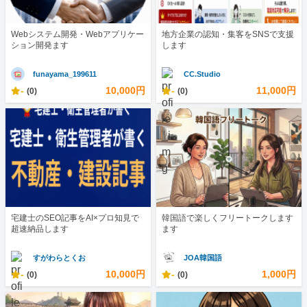
Webシステム開発・Webアプリケー
地方企業の認知・集客をSNSで支援
ション開発ます
します
funayama_199611
CC.Studio
-
10,000円
-
11,000円
(0)
(0)
宅建士のSEO記事をAI×プロ知見で
韓国語で楽しくフリートークします
超速納品します
ます
すがわらとくお
JOA韓国語
-
10,000円
-
1,000円
(0)
(0)