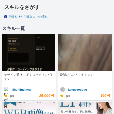
スキルをさがす
見積もりから購入までの流れ
スキル一覧
デザイン通りにLPをコーディングし
翻訳ならなんでもします
ます
ShunEngineer
jangwoodong
-
25,000円
-
100円
(0)
(0)