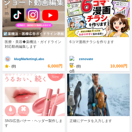
医療・美容◆薬機法・ガイドライン
6コマ漫画チラシを作ります
対応動画編集します
klugMarketingLabo
zenovate
-
6,000円
-
10,000円
(0)
(0)
SNS/広告バナー・ヘッダー製作しま
正確にデータを入力します
す