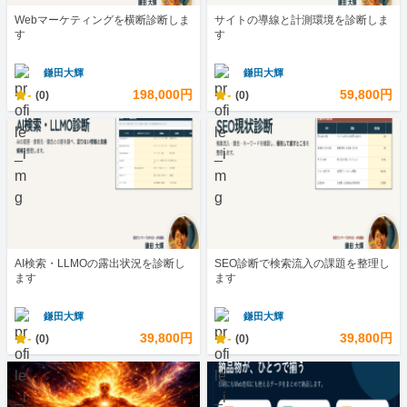
Webマーケティングを横断診断しま
サイトの導線と計測環境を診断しま
す
す
鎌田大輝
鎌田大輝
-
198,000円
-
59,800円
(0)
(0)
AI検索・LLMOの露出状況を診断し
SEO診断で検索流入の課題を整理し
ます
ます
鎌田大輝
鎌田大輝
-
39,800円
-
39,800円
(0)
(0)