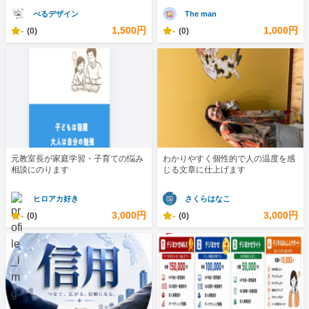
べるデザイン
The man
-
1,500円
-
1,000円
(0)
(0)
元教室長が家庭学習・子育ての悩み
わかりやすく個性的で人の温度を感
相談にのります
じる文章に仕上げます
ヒロアカ好き
さくらはなこ
-
3,000円
-
3,000円
(0)
(0)