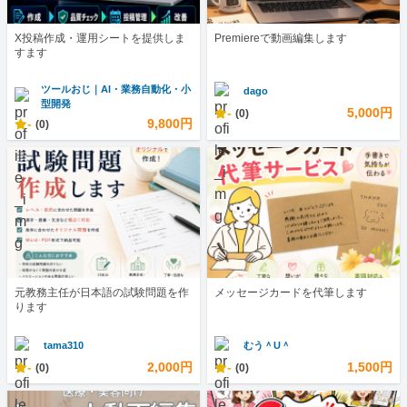
X投稿作成・運用シートを提供しま
Premiereで動画編集します
すます
ツールおじ｜AI・業務自動化・小
dago
型開発
-
5,000円
(0)
-
9,800円
(0)
元教務主任が日本語の試験問題を作
メッセージカードを代筆します
ります
tama310
むう＾U＾
-
2,000円
-
1,500円
(0)
(0)