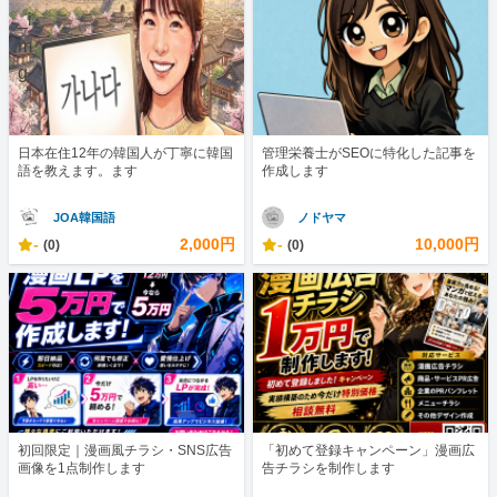
日本在住12年の韓国人が丁寧に韓国
管理栄養士がSEOに特化した記事を
語を教えます。ます
作成します
JOA韓国語
ノドヤマ
-
2,000円
-
10,000円
(0)
(0)
初回限定｜漫画風チラシ・SNS広告
「初めて登録キャンペーン」漫画広
画像を1点制作します
告チラシを制作します