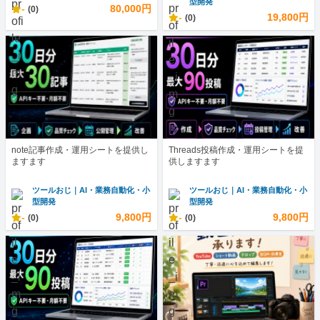
型開発
-
80,000円
(0)
-
19,800円
(0)
note記事作成・運用シートを提供し
Threads投稿作成・運用シートを提
ますます
供しますます
ツールおじ｜AI・業務自動化・小
ツールおじ｜AI・業務自動化・小
型開発
型開発
-
9,800円
-
9,800円
(0)
(0)