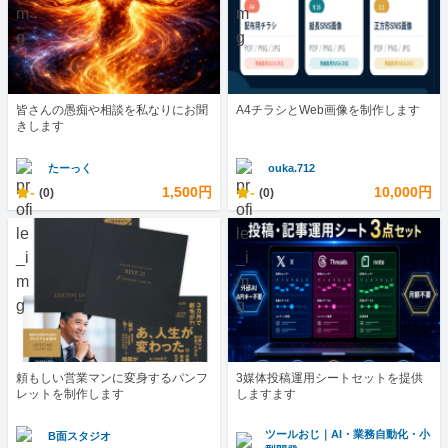
皆さんの愚痴や相談を私なりにお聞
A4チラシとWeb画像を制作します
きします
たーっく
ouka.712
-
1,500円
-
10,000円
(0)
(0)
頼もしい営業マンに変身するパンフ
3媒体投稿運用シートセットを提供
レットを制作します
しますます
ツールおじ｜AI・業務自動化・小
B面スタジオ