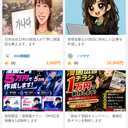
日本在住12年の韓国人が丁寧に韓国
管理栄養士がSEOに特化した記事を
語を教えます。ます
作成します
JOA韓国語
ノドヤマ
-
2,000円
-
10,000円
(0)
(0)
初回限定｜漫画風チラシ・SNS広告
「初めて登録キャンペーン」漫画広
画像を1点制作します
告チラシを制作します