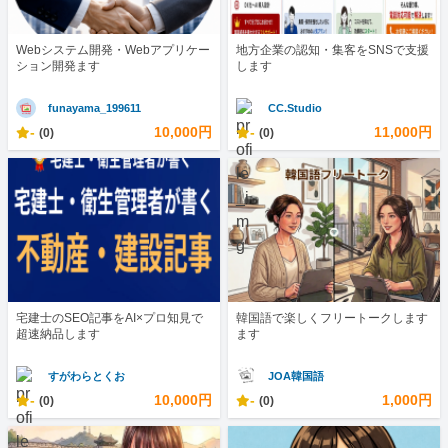
Webシステム開発・Webアプリケー
地方企業の認知・集客をSNSで支援
ション開発ます
します
funayama_199611
CC.Studio
-
10,000円
-
11,000円
(0)
(0)
宅建士のSEO記事をAI×プロ知見で
韓国語で楽しくフリートークします
超速納品します
ます
すがわらとくお
JOA韓国語
-
10,000円
-
1,000円
(0)
(0)