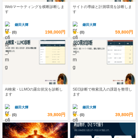
Webマーケティングを横断診断しま
サイトの導線と計測環境を診断しま
す
す
鎌田大輝
鎌田大輝
-
198,000円
-
59,800円
(0)
(0)
AI検索・LLMOの露出状況を診断し
SEO診断で検索流入の課題を整理し
ます
ます
鎌田大輝
鎌田大輝
-
39,800円
-
39,800円
(0)
(0)