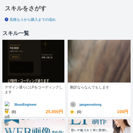
スキルをさがす
見積もりから購入までの流れ
スキル一覧
デザイン通りにLPをコーディングし
翻訳ならなんでもします
ます
ShunEngineer
jangwoodong
-
25,000円
-
100円
(0)
(0)