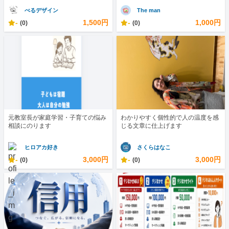
べるデザイン
The man
-
1,500円
-
1,000円
(0)
(0)
元教室長が家庭学習・子育ての悩み
わかりやすく個性的で人の温度を感
相談にのります
じる文章に仕上げます
ヒロアカ好き
さくらはなこ
-
3,000円
-
3,000円
(0)
(0)