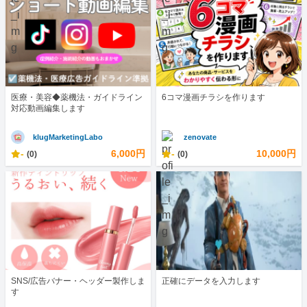
医療・美容◆薬機法・ガイドライン
6コマ漫画チラシを作ります
対応動画編集します
klugMarketingLabo
zenovate
-
6,000円
-
10,000円
(0)
(0)
SNS/広告バナー・ヘッダー製作しま
正確にデータを入力します
す