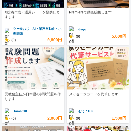
X投稿作成・運用シートを提供しま
Premiereで動画編集します
すます
ツールおじ｜AI・業務自動化・小
dago
型開発
-
5,000円
(0)
-
9,800円
(0)
元教務主任が日本語の試験問題を作
メッセージカードを代筆します
ります
tama310
むう＾U＾
-
2,000円
-
1,500円
(0)
(0)