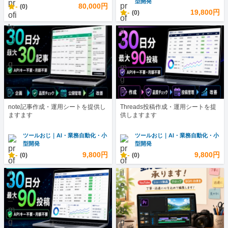
型開発
-
80,000円
(0)
-
19,800円
(0)
note記事作成・運用シートを提供し
Threads投稿作成・運用シートを提
ますます
供しますます
ツールおじ｜AI・業務自動化・小
ツールおじ｜AI・業務自動化・小
型開発
型開発
-
9,800円
-
9,800円
(0)
(0)