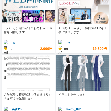
【パッと】魅力が【伝わる】WEB画
女性向け・やさしい雰囲気のLPを丁
像を制作します
寧に制作します
-fy-
-fy-
-
2,000円
-
19,800円
(0)
(0)
入学試験，模擬試験で使えるオリジ
イラスト制作します
ナル英文を執筆します
英語マン
RaiRa_1021