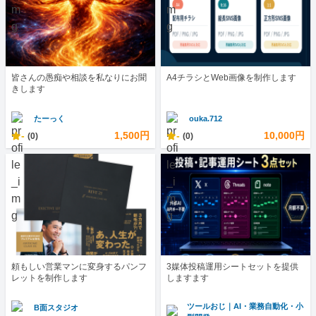
皆さんの愚痴や相談を私なりにお聞
A4チラシとWeb画像を制作します
きします
たーっく
ouka.712
-
1,500円
-
10,000円
(0)
(0)
頼もしい営業マンに変身するパンフ
3媒体投稿運用シートセットを提供
レットを制作します
しますます
ツールおじ｜AI・業務自動化・小
B面スタジオ