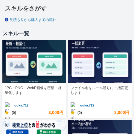
スキルをさがす
見積もりから購入までの流れ
スキル一覧
JPG・PNG・WebP画像を圧縮・軽
ファイル名をルール通りに一括変更
量化します
します
ouka.712
ouka.712
-
3,000円
-
3,000円
(0)
(0)