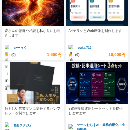
皆さんの愚痴や相談を私なりにお聞
A4チラシとWeb画像を制作します
きします
たーっく
ouka.712
-
1,500円
-
10,000円
(0)
(0)
頼もしい営業マンに変身するパンフ
3媒体投稿運用シートセットを提供
レットを制作します
しますます
ツールおじ｜AI・業務自動化・小
B面スタジオ
型開発