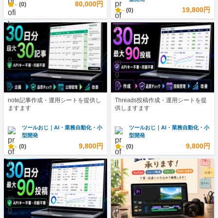
-
80,000円
(0)
-
19,800円
(0)
note記事作成・運用シートを提供し
Threads投稿作成・運用シートを提
ますます
供しますます
ツールおじ｜AI・業務自動化・小
ツールおじ｜AI・業務自動化・小
型開発
型開発
-
9,800円
-
9,800円
(0)
(0)