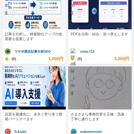
記事を分析し、検索順位アップの改
PDFを分割・結合・並べ替えします
善案を提案します
マサ＠競合記事分析SEO
ouka.712
-
1,000円
-
3,000円
(0)
(0)
品質を最優先に、末永く寄り添う開
さまざまな事務作業を正確・迅速・
発パートナーます
丁寧に遂行します
S.Asahi
wakamenister