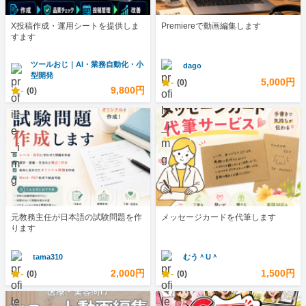
X投稿作成・運用シートを提供しま
Premiereで動画編集します
すます
ツールおじ｜AI・業務自動化・小
dago
型開発
-
5,000円
(0)
-
9,800円
(0)
元教務主任が日本語の試験問題を作
メッセージカードを代筆します
ります
tama310
むう＾U＾
-
2,000円
-
1,500円
(0)
(0)