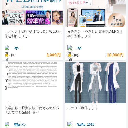
【パッと】魅力が【伝わる】WEB画
女性向け・やさしい雰囲気のLPを丁
像を制作します
寧に制作します
-fy-
-fy-
-
2,000円
-
19,800円
(0)
(0)
入学試験，模擬試験で使えるオリジ
イラスト制作します
ナル英文を執筆します
英語マン
RaiRa_1021