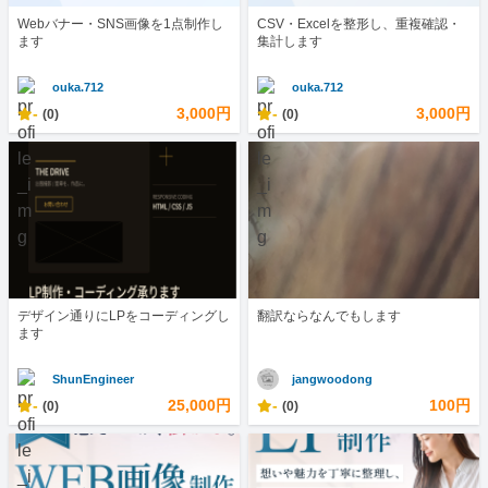
Webバナー・SNS画像を1点制作し
CSV・Excelを整形し、重複確認・
ます
集計します
ouka.712
ouka.712
-
3,000円
-
3,000円
(0)
(0)
デザイン通りにLPをコーディングし
翻訳ならなんでもします
ます
ShunEngineer
jangwoodong
-
25,000円
-
100円
(0)
(0)