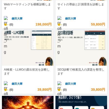
Webマーケティングを横断診断しま
サイトの導線と計測環境を診断しま
す
す
鎌田大輝
鎌田大輝
-
198,000円
-
59,800円
(0)
(0)
AI検索・LLMOの露出状況を診断し
SEO診断で検索流入の課題を整理し
ます
ます
鎌田大輝
鎌田大輝
-
39,800円
-
39,800円
(0)
(0)