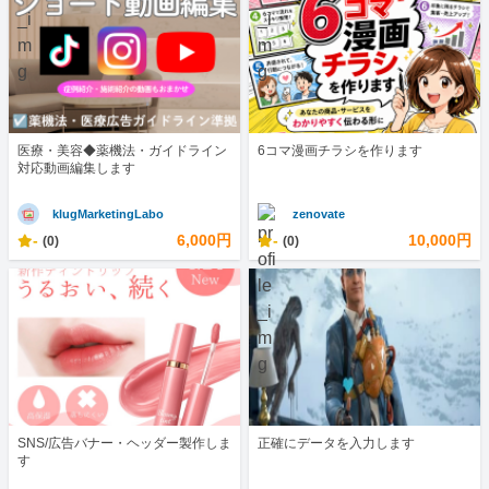
医療・美容◆薬機法・ガイドライン
6コマ漫画チラシを作ります
対応動画編集します
klugMarketingLabo
zenovate
-
6,000円
-
10,000円
(0)
(0)
SNS/広告バナー・ヘッダー製作しま
正確にデータを入力します
す