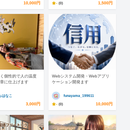
10,000円
-
1,500円
(0)
く個性的で人の温度
Webシステム開発・Webアプリ
章に仕上げます
ケーション開発ます
らはなこ
funayama_199611
3,000円
-
10,000円
(0)