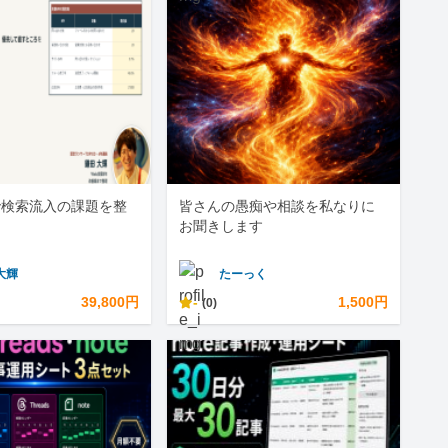
で検索流入の課題を整
皆さんの愚痴や相談を私なりに
お聞きします
大輝
たーっく
39,800円
-
1,500円
(0)