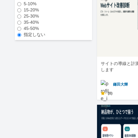
5-10%
15-20%
25-30%
35-40%
45-50%
指定しない
サイトの導線と計
します
鎌田大輝
-
(0)