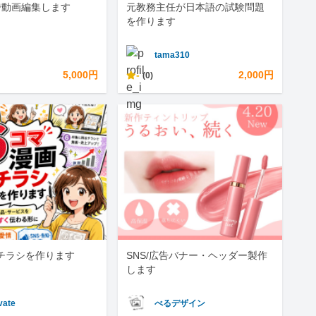
reで動画編集します
元教務主任が日本語の試験問題
を作ります
tama310
5,000円
-
2,000円
(0)
チラシを作ります
SNS/広告バナー・ヘッダー製作
します
vate
べるデザイン