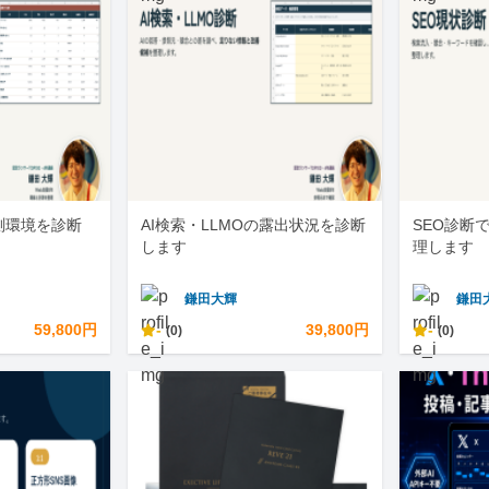
測環境を診断
AI検索・LLMOの露出状況を診断
SEO診断
します
理します
鎌田大輝
鎌田
59,800円
-
39,800円
-
(0)
(0)