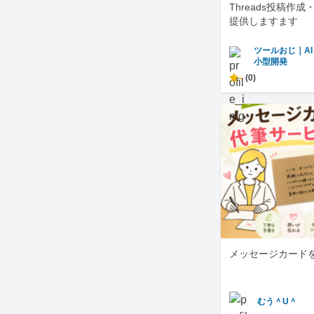
Threads投稿作
提供しますます
ツールおじ｜A
小型開発
-
(0)
メッセージカード
むう＾U＾