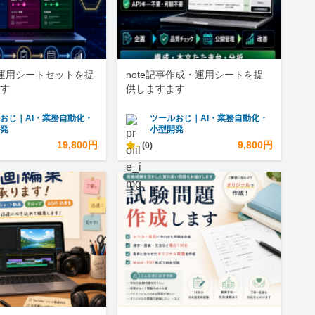
運用シートセットを提
note記事作成・運用シートを提
す
供しますます
おじ｜AI・業務自動化・
ツールおじ｜AI・業務自動化・
開発
小型開発
19,800円
-
9,800円
(0)