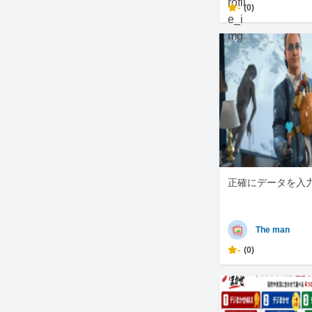
-
(0)
正確にデータを入
The man
-
(0)