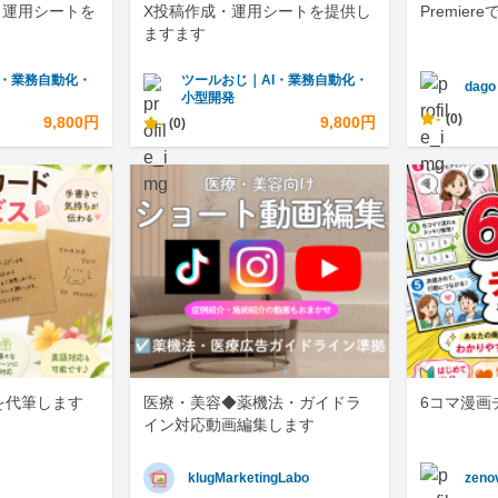
成・運用シートを
X投稿作成・運用シートを提供し
Premie
ますます
I・業務自動化・
ツールおじ｜AI・業務自動化・
dago
小型開発
-
(0)
9,800円
-
9,800円
(0)
を代筆します
医療・美容◆薬機法・ガイドラ
6コマ漫画
イン対応動画編集します
klugMarketingLabo
zeno