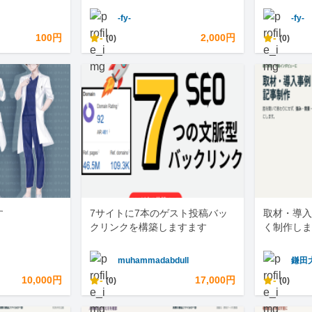
-fy-
-fy-
100円
-
2,000円
-
(0)
(0)
す
7サイトに7本のゲスト投稿バッ
取材・導入
クリンクを構築しますます
く制作しま
muhammadabdull
鎌田
10,000円
-
17,000円
-
(0)
(0)