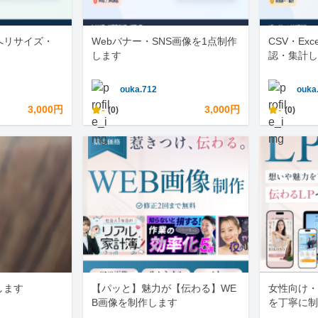
へリサイズ・
Webバナー・SNS画像を1点制作
CSV・Ex
します
認・集計し
ouka.712
ouka
3,000円
-
3,000円
-
(0)
(0)
します
【パッと】魅力が【伝わる】WE
女性向け・
B画像を制作します
を丁寧に制