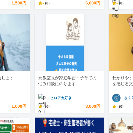
1,500円
-
6,000円
-
(0)
(0)
力します
元教室長が家庭学習・子育ての
わかりやす
悩み相談にのります
を感じる文
ヒロアカ好き
さく
1,000円
-
3,000円
-
(0)
(0)