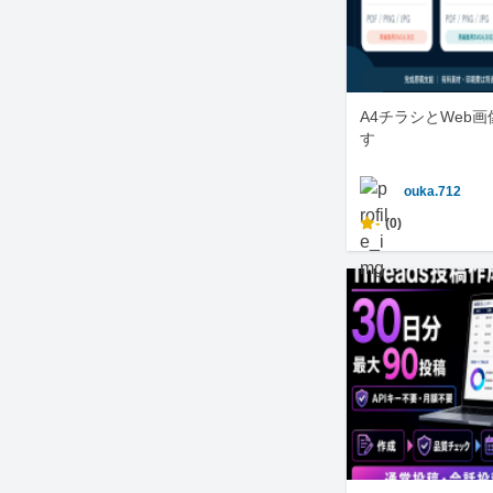
A4チラシとWeb
す
ouka.712
-
(0)