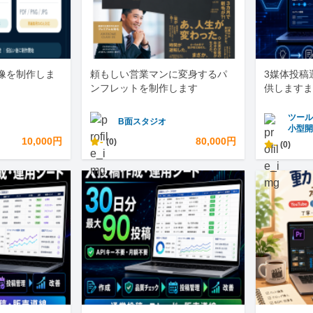
画像を制作しま
頼もしい営業マンに変身するパ
3媒体投稿
ンフレットを制作します
供しますま
ツール
B面スタジオ
小型
10,000円
-
80,000円
(0)
-
(0)