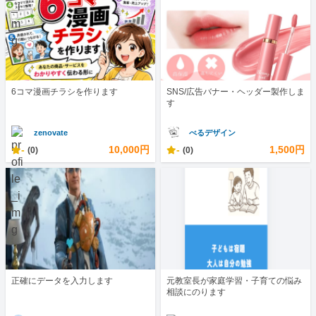
6コマ漫画チラシを作ります
SNS/広告バナー・ヘッダー製作しま
す
zenovate
べるデザイン
-
10,000円
-
1,500円
(0)
(0)
正確にデータを入力します
元教室長が家庭学習・子育ての悩み
相談にのります