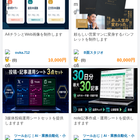
A4チラシとWeb画像を制作します
頼もしい営業マンに変身するパンフ
レットを制作します
ouka.712
B面スタジオ
-
10,000円
-
80,000円
(0)
(0)
3媒体投稿運用シートセットを提供
note記事作成・運用シートを提供し
しますます
ますます
ツールおじ｜AI・業務自動化・小
ツールおじ｜AI・業務自動化・小