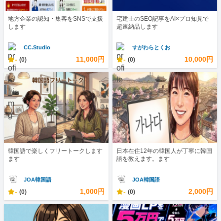
地方企業の認知・集客をSNSで支援
宅建士のSEO記事をAI×プロ知見で
します
超速納品します
CC.Studio
すがわらとくお
-
11,000円
-
10,000円
(0)
(0)
韓国語で楽しくフリートークします
日本在住12年の韓国人が丁寧に韓国
ます
語を教えます。ます
JOA韓国語
JOA韓国語
-
1,000円
-
2,000円
(0)
(0)