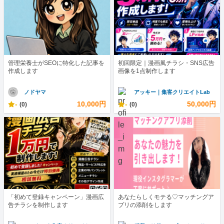
管理栄養士がSEOに特化した記事を
初回限定｜漫画風チラシ・SNS広告
作成します
画像を1点制作します
ノドヤマ
アッキー｜集客クリエイトLab
-
10,000円
-
50,000円
(0)
(0)
「初めて登録キャンペーン」漫画広
あなたらしくモテる♡マッチングア
告チラシを制作します
プリの添削をします