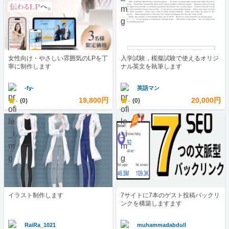
女性向け・やさしい雰囲気のLPを丁
入学試験，模擬試験で使えるオリジ
寧に制作します
ナル英文を執筆します
-fy-
英語マン
-
19,800円
-
20,000円
(0)
(0)
イラスト制作します
7サイトに7本のゲスト投稿バックリ
ンクを構築しますます
RaiRa_1021
muhammadabdull