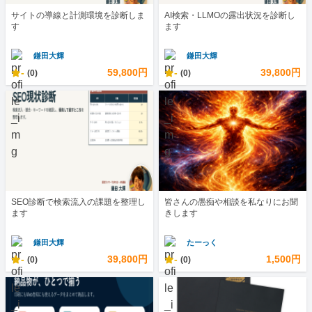
サイトの導線と計測環境を診断しま
AI検索・LLMOの露出状況を診断し
す
ます
鎌田大輝
鎌田大輝
-
59,800円
-
39,800円
(0)
(0)
SEO診断で検索流入の課題を整理し
皆さんの愚痴や相談を私なりにお聞
ます
きします
鎌田大輝
たーっく
-
39,800円
-
1,500円
(0)
(0)