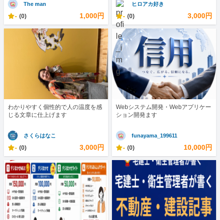
The man
ヒロアカ好き
-
1,000円
-
3,000円
(0)
(0)
わかりやすく個性的で人の温度を感
Webシステム開発・Webアプリケー
じる文章に仕上げます
ション開発ます
さくらはなこ
funayama_199611
-
3,000円
-
10,000円
(0)
(0)