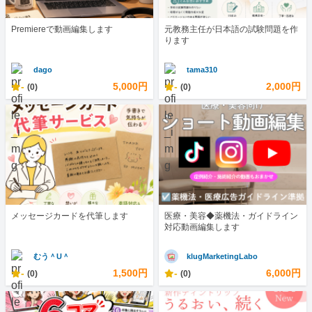
Premiereで動画編集します
元教務主任が日本語の試験問題を作
ります
dago
tama310
-
5,000円
-
2,000円
(0)
(0)
メッセージカードを代筆します
医療・美容◆薬機法・ガイドライン
対応動画編集します
むう＾U＾
klugMarketingLabo
-
1,500円
-
6,000円
(0)
(0)