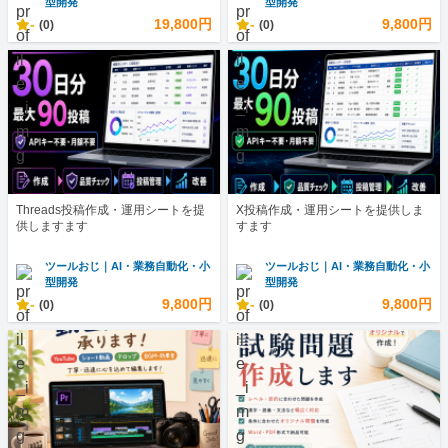
型開発
型開発
-
19,800円
-
9,800円
(0)
(0)
Threads投稿作成・運用シートを提
X投稿作成・運用シートを提供しま
供しますます
すます
ツールおじ｜AI・業務自動化・小
ツールおじ｜AI・業務自動化・小
型開発
型開発
-
9,800円
-
9,800円
(0)
(0)