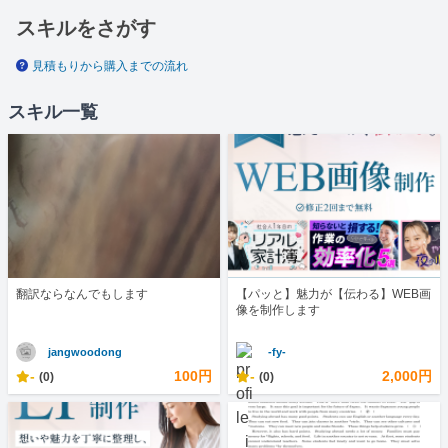
スキルをさがす
見積もりから購入までの流れ
スキル一覧
翻訳ならなんでもします
【パッと】魅力が【伝わる】WEB画
像を制作します
jangwoodong
-fy-
-
100円
-
2,000円
(0)
(0)