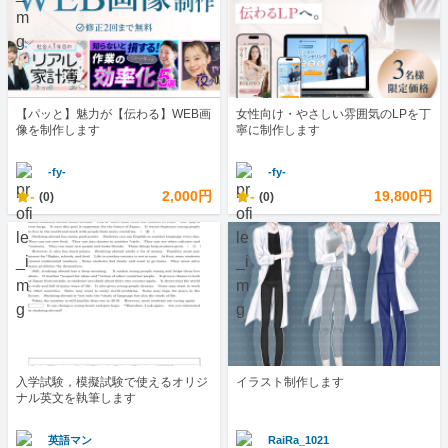
【パッと】魅力が【伝わる】WEB画
女性向け・やさしい雰囲気のLPを丁
像を制作します
寧に制作します
-fy-
-fy-
-
2,000円
-
19,800円
(0)
(0)
入学試験，模擬試験で使えるオリジ
イラスト制作します
ナル英文を執筆します
英語マン
RaiRa_1021