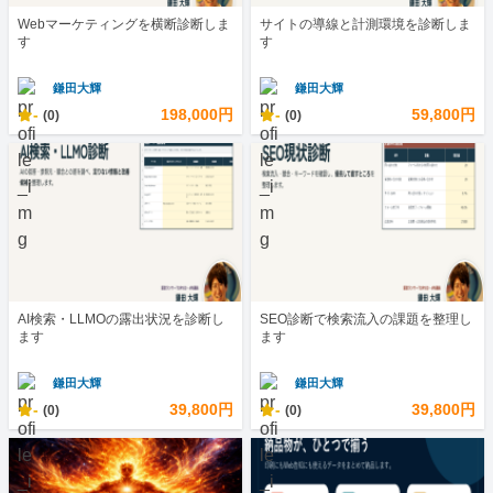
Webマーケティングを横断診断しま
サイトの導線と計測環境を診断しま
す
す
鎌田大輝
鎌田大輝
-
198,000円
-
59,800円
(0)
(0)
AI検索・LLMOの露出状況を診断し
SEO診断で検索流入の課題を整理し
ます
ます
鎌田大輝
鎌田大輝
-
39,800円
-
39,800円
(0)
(0)