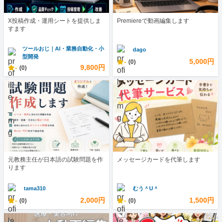
X投稿作成・運用シートを提供しま
Premiereで動画編集します
すます
ツールおじ｜AI・業務自動化・小
dago
型開発
-
5,000円
(0)
-
9,800円
(0)
元教務主任が日本語の試験問題を作
メッセージカードを代筆します
ります
tama310
むう＾U＾
-
2,000円
-
1,500円
(0)
(0)