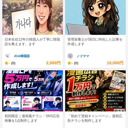
日本在住12年の韓国人が丁寧に韓国
管理栄養士がSEOに特化した記事を
語を教えます。ます
作成します
JOA韓国語
ノドヤマ
-
2,000円
-
10,000円
(0)
(0)
初回限定｜漫画風チラシ・SNS広告
「初めて登録キャンペーン」漫画広
画像を1点制作します
告チラシを制作します