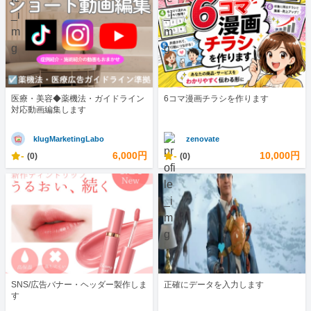
医療・美容◆薬機法・ガイドライン
6コマ漫画チラシを作ります
対応動画編集します
klugMarketingLabo
zenovate
-
6,000円
-
10,000円
(0)
(0)
SNS/広告バナー・ヘッダー製作しま
正確にデータを入力します
す