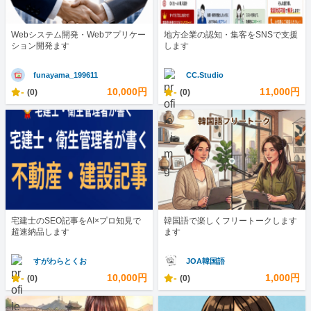
Webシステム開発・Webアプリケー
地方企業の認知・集客をSNSで支援
ション開発ます
します
funayama_199611
CC.Studio
-
10,000円
-
11,000円
(0)
(0)
宅建士のSEO記事をAI×プロ知見で
韓国語で楽しくフリートークします
超速納品します
ます
すがわらとくお
JOA韓国語
-
10,000円
-
1,000円
(0)
(0)