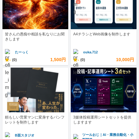
皆さんの愚痴や相談を私なりにお聞
A4チラシとWeb画像を制作します
きします
たーっく
ouka.712
-
1,500円
-
10,000円
(0)
(0)
頼もしい営業マンに変身するパンフ
3媒体投稿運用シートセットを提供
レットを制作します
しますます
ツールおじ｜AI・業務自動化・小
B面スタジオ