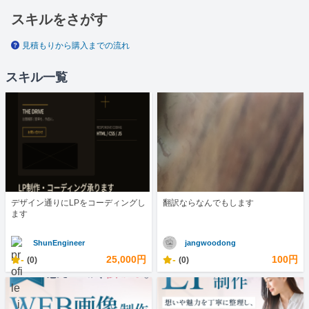
スキルをさがす
見積もりから購入までの流れ
スキル一覧
デザイン通りにLPをコーディングし
翻訳ならなんでもします
ます
ShunEngineer
jangwoodong
-
25,000円
-
100円
(0)
(0)