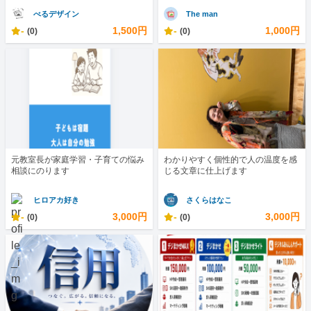
べるデザイン
The man
-
1,500円
-
1,000円
(0)
(0)
元教室長が家庭学習・子育ての悩み
わかりやすく個性的で人の温度を感
相談にのります
じる文章に仕上げます
ヒロアカ好き
さくらはなこ
-
3,000円
-
3,000円
(0)
(0)