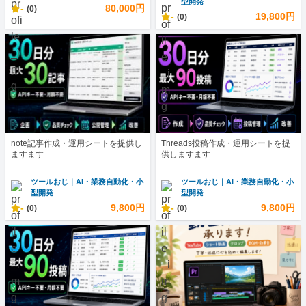
型開発
-
80,000円
(0)
-
19,800円
(0)
note記事作成・運用シートを提供し
Threads投稿作成・運用シートを提
ますます
供しますます
ツールおじ｜AI・業務自動化・小
ツールおじ｜AI・業務自動化・小
型開発
型開発
-
9,800円
-
9,800円
(0)
(0)