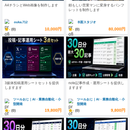
A4チラシとWeb画像を制作します
頼もしい営業マンに変身するパンフ
レットを制作します
ouka.712
B面スタジオ
-
10,000円
-
80,000円
(0)
(0)
3媒体投稿運用シートセットを提供
note記事作成・運用シートを提供し
しますます
ますます
ツールおじ｜AI・業務自動化・小
ツールおじ｜AI・業務自動化・小
型開発
型開発
-
19,800円
-
9,800円
(0)
(0)