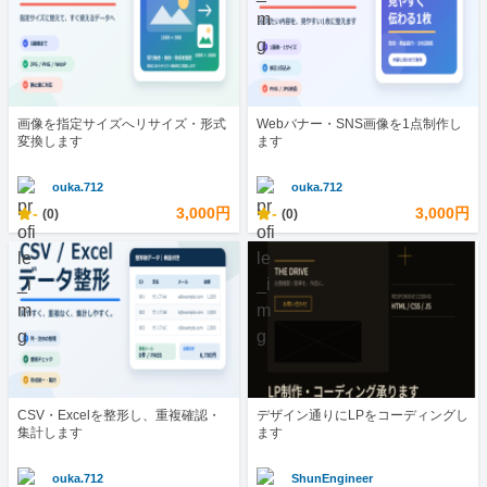
画像を指定サイズへリサイズ・形式
Webバナー・SNS画像を1点制作し
変換します
ます
ouka.712
ouka.712
-
3,000円
-
3,000円
(0)
(0)
CSV・Excelを整形し、重複確認・
デザイン通りにLPをコーディングし
集計します
ます
ouka.712
ShunEngineer