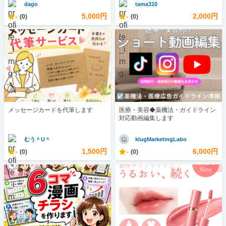
dago
tama310
-
5,000円
-
2,000円
(0)
(0)
メッセージカードを代筆します
医療・美容◆薬機法・ガイドライン
対応動画編集します
むう＾U＾
klugMarketingLabo
-
1,500円
-
6,000円
(0)
(0)