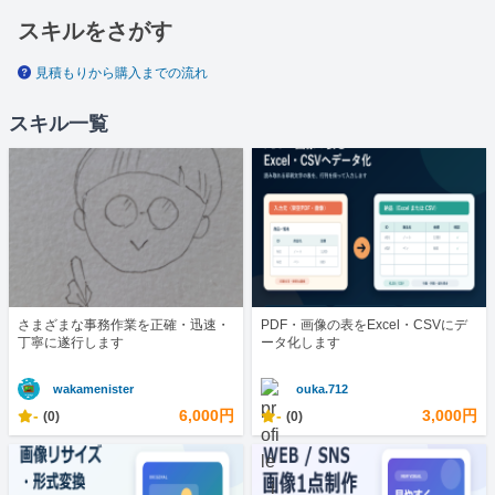
スキルをさがす
見積もりから購入までの流れ
スキル一覧
さまざまな事務作業を正確・迅速・
PDF・画像の表をExcel・CSVにデ
丁寧に遂行します
ータ化します
wakamenister
ouka.712
-
6,000円
-
3,000円
(0)
(0)