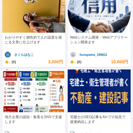
わかりやすく個性的で人の温度を感
Webシステム開発・Webアプリケー
じる文章に仕上げます
ション開発ます
さくらはなこ
funayama_199611
-
3,000円
-
10,000円
(0)
(0)
地方企業の認知・集客をSNSで支援
宅建士のSEO記事をAI×プロ知見で
します
超速納品します