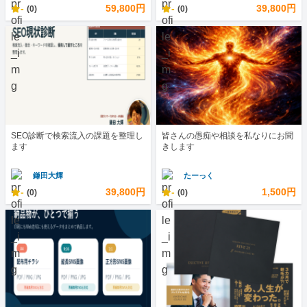
-
59,800円
-
39,800円
(0)
(0)
SEO診断で検索流入の課題を整理し
皆さんの愚痴や相談を私なりにお聞
ます
きします
鎌田大輝
たーっく
-
39,800円
-
1,500円
(0)
(0)