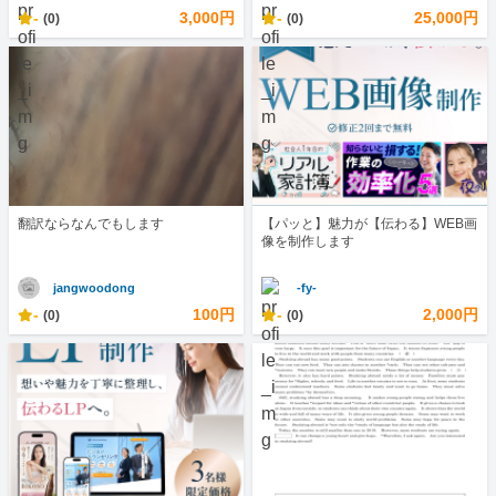
-
3,000円
-
25,000円
(0)
(0)
翻訳ならなんでもします
【パッと】魅力が【伝わる】WEB画
像を制作します
jangwoodong
-fy-
-
100円
-
2,000円
(0)
(0)