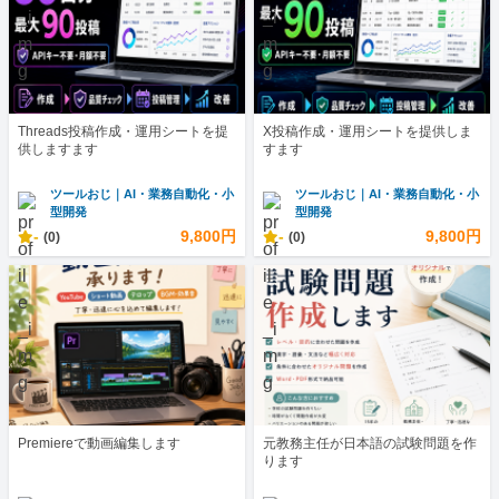
Threads投稿作成・運用シートを提
X投稿作成・運用シートを提供しま
供しますます
すます
ツールおじ｜AI・業務自動化・小
ツールおじ｜AI・業務自動化・小
型開発
型開発
-
9,800円
-
9,800円
(0)
(0)
Premiereで動画編集します
元教務主任が日本語の試験問題を作
ります