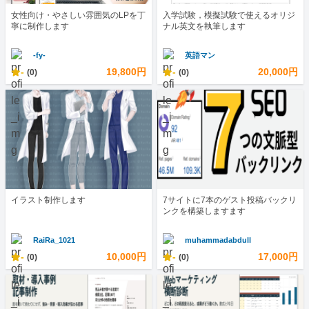
女性向け・やさしい雰囲気のLPを丁
入学試験，模擬試験で使えるオリジ
寧に制作します
ナル英文を執筆します
-fy-
英語マン
-
19,800円
-
20,000円
(0)
(0)
イラスト制作します
7サイトに7本のゲスト投稿バックリ
ンクを構築しますます
RaiRa_1021
muhammadabdull
-
10,000円
-
17,000円
(0)
(0)