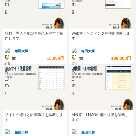
取材・導入事例記事を読みやすく制
Webマーケティングを横断診断しま
作します
す
鎌田大輝
鎌田大輝
-
10,000円
-
198,000円
(0)
(0)
サイトの導線と計測環境を診断しま
AI検索・LLMOの露出状況を診断し
す
ます
鎌田大輝
鎌田大輝