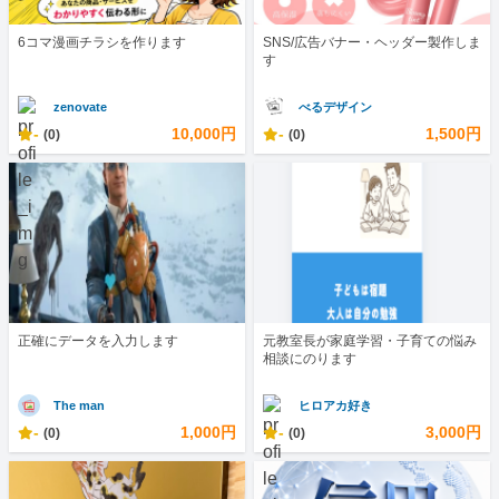
6コマ漫画チラシを作ります
SNS/広告バナー・ヘッダー製作しま
す
zenovate
べるデザイン
-
10,000円
-
1,500円
(0)
(0)
正確にデータを入力します
元教室長が家庭学習・子育ての悩み
相談にのります
The man
ヒロアカ好き
-
1,000円
-
3,000円
(0)
(0)