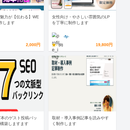
魅力が【伝わる】WE
女性向け・やさしい雰囲気のLP
作します
を丁寧に制作します
-fy-
2,000円
-
19,800円
(0)
7本のゲスト投稿バッ
取材・導入事例記事を読みやす
構築しますます
く制作します