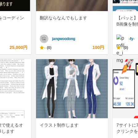
をコーディン
翻訳ならなんでもします
【パッと】
B画像を制
jangwoodong
-fy-
25,000円
-
100円
-
(0)
(0)
験で使えるオ
イラスト制作します
7サイトに
筆します
クリンクを