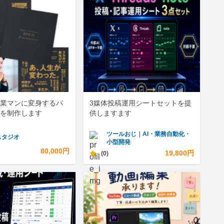
業マンに変身するパ
3媒体投稿運用シートセットを提
を制作します
供しますます
ツールおじ｜AI・業務自動化・
スタジオ
小型開発
80,000円
-
19,800円
(0)