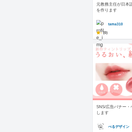
元教務主任が日本
を作ります
tama310
-
(0)
SNS/広告バナー
します
べるデザイン