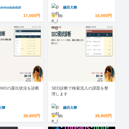
mmadabdull
鎌田大輝
17,000円
-
10,000円
(0)
LLMOの露出状況を診断
SEO診断で検索流入の課題を整
理します
大輝
鎌田大輝
39,800円
-
39,800円
(0)