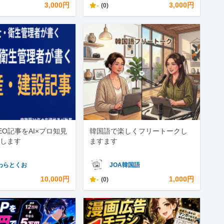
3,000円
-
3,000円
(0)
EO記事をAI×プロ知見
韓国語で楽しくフリートークし
します
ますます
わらとくお
JOA韓国語
10,000円
-
1,000円
(0)