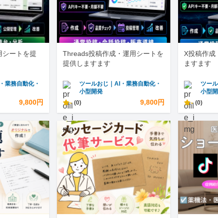
運用シートを提
Threads投稿作成・運用シートを
X投稿作成
提供しますます
ますます
I・業務自動化・
ツールおじ｜AI・業務自動化・
ツール
小型開発
小型
9,800円
-
9,800円
-
(0)
(0)