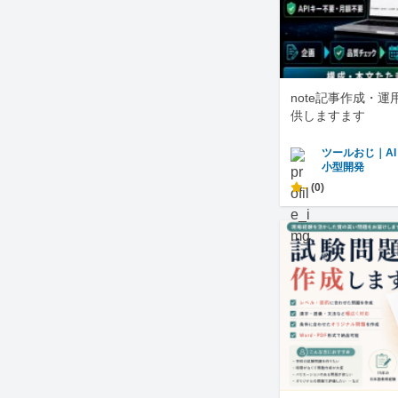
note記事作成・
供しますます
ツールおじ｜A
小型開発
-
(0)