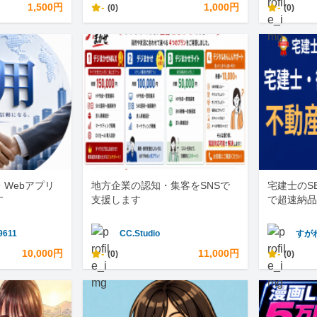
1,500円
-
1,000円
-
(0)
(0)
・Webアプリ
地方企業の認知・集客をSNSで
宅建士のS
す
支援します
で超速納品
9611
CC.Studio
すが
10,000円
-
11,000円
-
(0)
(0)