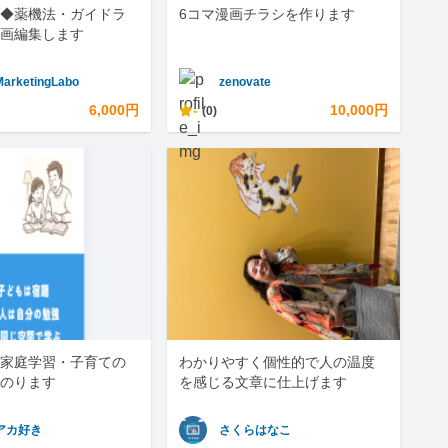
◆薬機法・ガイドラ
6コマ漫画チラシを作ります
画編集します
MarketingLabo
zenovate
6,000円
-
10,000円
(0)
家庭学習・子育ての
わかりやすく個性的で人の温度
のります
を感じる文章に仕上げます
アカ好き
さくらはなこ