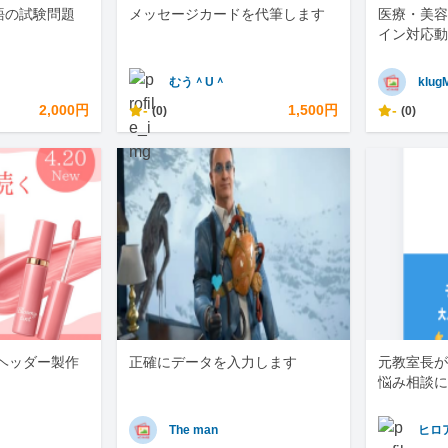
語の試験問題
メッセージカードを代筆します
医療・美容
イン対応動
むう＾U＾
klug
2,000円
-
1,500円
-
(0)
(0)
・ヘッダー製作
正確にデータを入力します
元教室長が
悩み相談に
The man
ヒロ