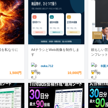
談を私なりに
A4チラシとWeb画像を制作しま
頼もしい営
す
ンフレット
ouka.712
B面
1,500円
-
10,000円
-
(0)
(0)