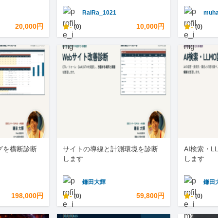
RaiRa_1021
muha
20,000円
-
10,000円
-
(0)
(0)
グを横断診断
サイトの導線と計測環境を診断
AI検索・
します
します
鎌田大輝
鎌田
198,000円
-
59,800円
-
(0)
(0)