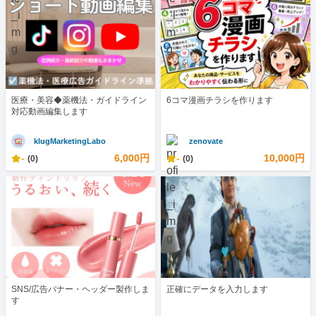
医療・美容◆薬機法・ガイドライン
6コマ漫画チラシを作ります
対応動画編集します
klugMarketingLabo
zenovate
-
6,000円
-
10,000円
(0)
(0)
SNS/広告バナー・ヘッダー製作しま
正確にデータを入力します
す