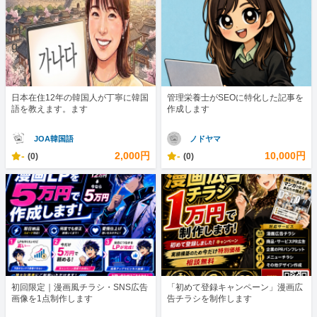
日本在住12年の韓国人が丁寧に韓国
管理栄養士がSEOに特化した記事を
語を教えます。ます
作成します
JOA韓国語
ノドヤマ
-
2,000円
-
10,000円
(0)
(0)
初回限定｜漫画風チラシ・SNS広告
「初めて登録キャンペーン」漫画広
画像を1点制作します
告チラシを制作します