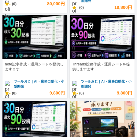
型開発
-
80,000円
(0)
-
19,800円
(0)
note記事作成・運用シートを提供し
Threads投稿作成・運用シートを提
ますます
供しますます
ツールおじ｜AI・業務自動化・小
ツールおじ｜AI・業務自動化・小
型開発
型開発
-
9,800円
-
9,800円
(0)
(0)