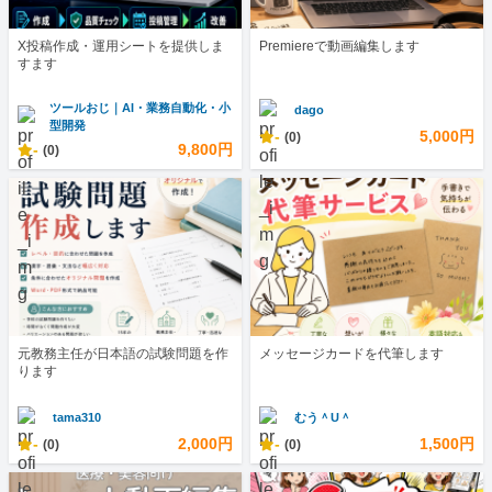
X投稿作成・運用シートを提供しま
Premiereで動画編集します
すます
ツールおじ｜AI・業務自動化・小
dago
型開発
-
5,000円
(0)
-
9,800円
(0)
元教務主任が日本語の試験問題を作
メッセージカードを代筆します
ります
tama310
むう＾U＾
-
2,000円
-
1,500円
(0)
(0)