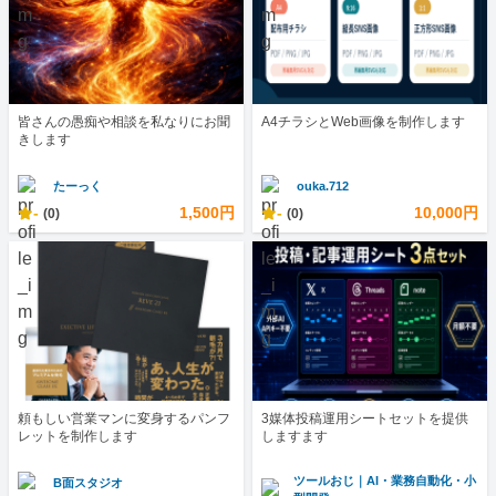
皆さんの愚痴や相談を私なりにお聞
A4チラシとWeb画像を制作します
きします
たーっく
ouka.712
-
1,500円
-
10,000円
(0)
(0)
頼もしい営業マンに変身するパンフ
3媒体投稿運用シートセットを提供
レットを制作します
しますます
ツールおじ｜AI・業務自動化・小
B面スタジオ