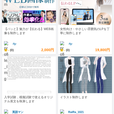
【パッと】魅力が【伝わる】WEB画
女性向け・やさしい雰囲気のLPを丁
像を制作します
寧に制作します
-fy-
-fy-
-
2,000円
-
19,800円
(0)
(0)
入学試験，模擬試験で使えるオリジ
イラスト制作します
ナル英文を執筆します
英語マン
RaiRa_1021