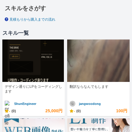
スキルをさがす
見積もりから購入までの流れ
スキル一覧
デザイン通りにLPをコーディングし
翻訳ならなんでもします
ます
ShunEngineer
jangwoodong
-
25,000円
-
100円
(0)
(0)