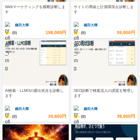
Webマーケティングを横断診断しま
サイトの導線と計測環境を診断しま
す
す
鎌田大輝
鎌田大輝
-
198,000円
-
59,800円
(0)
(0)
AI検索・LLMOの露出状況を診断し
SEO診断で検索流入の課題を整理し
ます
ます
鎌田大輝
鎌田大輝
-
39,800円
-
39,800円
(0)
(0)