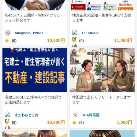
Webシステム開発・Webアプリケー
地方企業の認知・集客をSNSで支援
ション開発ます
します
funayama_199611
CC.Studio
-
10,000円
-
11,000円
(0)
(0)
宅建士のSEO記事をAI×プロ知見で
韓国語で楽しくフリートークします
超速納品します
ます
すがわらとくお
JOA韓国語
-
10,000円
-
1,000円
(0)
(0)