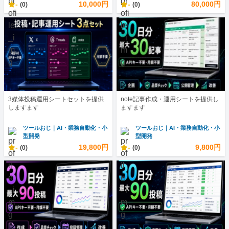
-
10,000円
-
80,000円
(0)
(0)
3媒体投稿運用シートセットを提供
note記事作成・運用シートを提供し
しますます
ますます
ツールおじ｜AI・業務自動化・小
ツールおじ｜AI・業務自動化・小
型開発
型開発
-
19,800円
-
9,800円
(0)
(0)