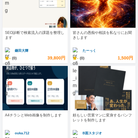
SEO診断で検索流入の課題を整理し
皆さんの愚痴や相談を私なりにお聞
ます
きします
鎌田大輝
たーっく
-
39,800円
-
1,500円
(0)
(0)
A4チラシとWeb画像を制作します
頼もしい営業マンに変身するパンフ
レットを制作します
ouka.712
B面スタジオ