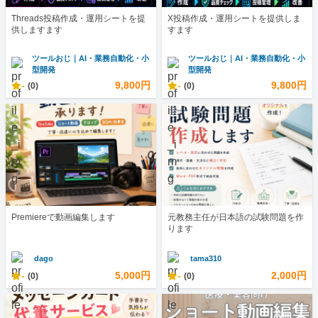
Threads投稿作成・運用シートを提
X投稿作成・運用シートを提供しま
供しますます
すます
ツールおじ｜AI・業務自動化・小
ツールおじ｜AI・業務自動化・小
型開発
型開発
-
9,800円
-
9,800円
(0)
(0)
Premiereで動画編集します
元教務主任が日本語の試験問題を作
ります
dago
tama310
-
5,000円
-
2,000円
(0)
(0)