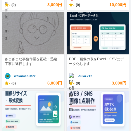
-
3,000円
-
10,000円
(0)
(0)
さまざまな事務作業を正確・迅速・
PDF・画像の表をExcel・CSVにデ
丁寧に遂行します
ータ化します
wakamenister
ouka.712
-
6,000円
-
3,000円
(0)
(0)