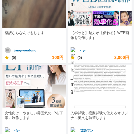
翻訳ならなんでもします
【パッと】魅力が【伝わる】WEB画
像を制作します
jangwoodong
-fy-
-
100円
-
2,000円
(0)
(0)
女性向け・やさしい雰囲気のLPを丁
入学試験，模擬試験で使えるオリジ
寧に制作します
ナル英文を執筆します
-fy-
英語マン