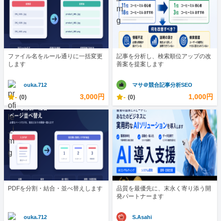
ファイル名をルール通りに一括変更
記事を分析し、検索順位アップの改
します
善案を提案します
ouka.712
マサ＠競合記事分析SEO
-
3,000円
-
1,000円
(0)
(0)
PDFを分割・結合・並べ替えします
品質を最優先に、末永く寄り添う開
発パートナーます
ouka.712
S.Asahi