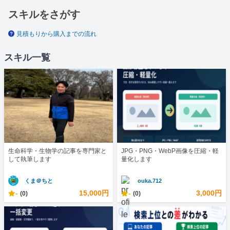
スキルをさがす
見積もりから購入までの流れ
スキル一覧
生命科学・生物学の記事を専門家と
JPG・PNG・WebP画像を圧縮・軽
して執筆します
量化します
くま＠ちと
ouka.712
-
15,000円
-
3,000円
(0)
(0)