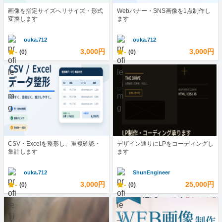
画像を指定サイズへリサイズ・形式
Webバナー・SNS画像を1点制作し
変換します
ます
ouka.712
ouka.712
-
3,000円
-
3,000円
(0)
(0)
CSV・Excelを整形し、重複確認・
デザイン通りにLPをコーディングし
集計します
ます
ouka.712
ShunEngineer
-
3,000円
-
25,000円
(0)
(0)