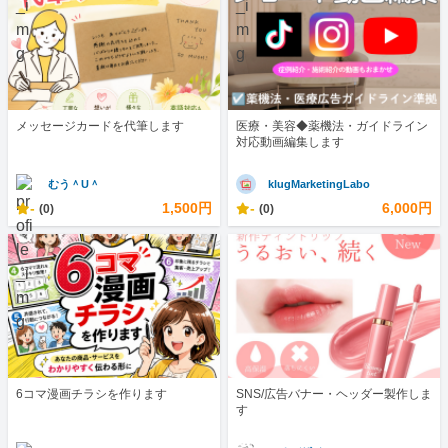
メッセージカードを代筆します
医療・美容◆薬機法・ガイドライン
対応動画編集します
むう＾U＾
klugMarketingLabo
-
1,500円
-
6,000円
(0)
(0)
6コマ漫画チラシを作ります
SNS/広告バナー・ヘッダー製作しま
す