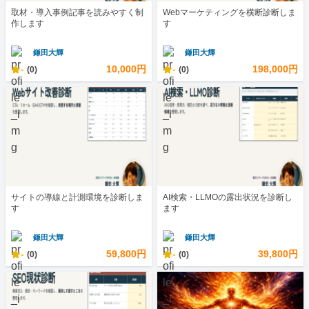
取材・導入事例記事を読みやすく制
Webマーケティングを横断診断しま
作します
す
鎌田大輝
鎌田大輝
-
10,000円
-
198,000円
(0)
(0)
サイトの導線と計測環境を診断しま
AI検索・LLMOの露出状況を診断し
す
ます
鎌田大輝
鎌田大輝
-
59,800円
-
39,800円
(0)
(0)