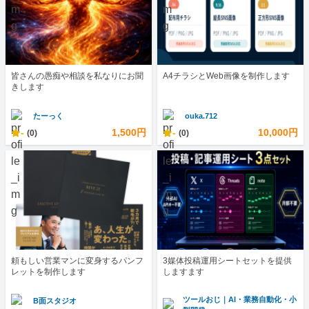
皆さんの愚痴や相談を私なりにお聞
A4チラシとWeb画像を制作します
きします
たーっく
ouka.712
-
1,500円
-
10,000円
(0)
(0)
頼もしい営業マンに変身するパンフ
3媒体投稿運用シートセットを提供
レットを制作します
しますます
ツールおじ｜AI・業務自動化・小
B面スタジオ