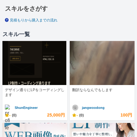
スキルをさがす
見積もりから購入までの流れ
スキル一覧
デザイン通りにLPをコーディングし
翻訳ならなんでもします
ます
ShunEngineer
jangwoodong
-
25,000円
-
100円
(0)
(0)