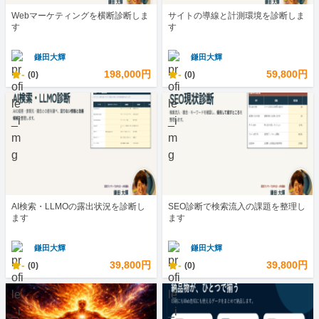
Webマーケティングを横断診断しま
サイトの導線と計測環境を診断しま
す
す
鎌田大輝
鎌田大輝
-
198,000円
-
59,800円
(0)
(0)
AI検索・LLMOの露出状況を診断し
SEO診断で検索流入の課題を整理し
ます
ます
鎌田大輝
鎌田大輝
-
39,800円
-
39,800円
(0)
(0)