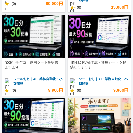
型開発
-
80,000円
(0)
-
19,800円
(0)
note記事作成・運用シートを提供し
Threads投稿作成・運用シートを提
ますます
供しますます
ツールおじ｜AI・業務自動化・小
ツールおじ｜AI・業務自動化・小
型開発
型開発
-
9,800円
-
9,800円
(0)
(0)