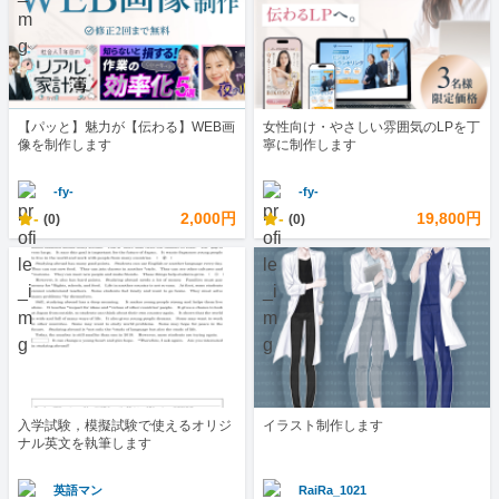
【パッと】魅力が【伝わる】WEB画
女性向け・やさしい雰囲気のLPを丁
像を制作します
寧に制作します
-fy-
-fy-
-
2,000円
-
19,800円
(0)
(0)
入学試験，模擬試験で使えるオリジ
イラスト制作します
ナル英文を執筆します
英語マン
RaiRa_1021