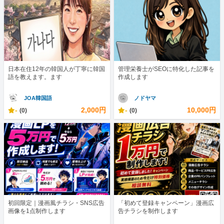
日本在住12年の韓国人が丁寧に韓国
管理栄養士がSEOに特化した記事を
語を教えます。ます
作成します
JOA韓国語
ノドヤマ
-
2,000円
-
10,000円
(0)
(0)
初回限定｜漫画風チラシ・SNS広告
「初めて登録キャンペーン」漫画広
画像を1点制作します
告チラシを制作します