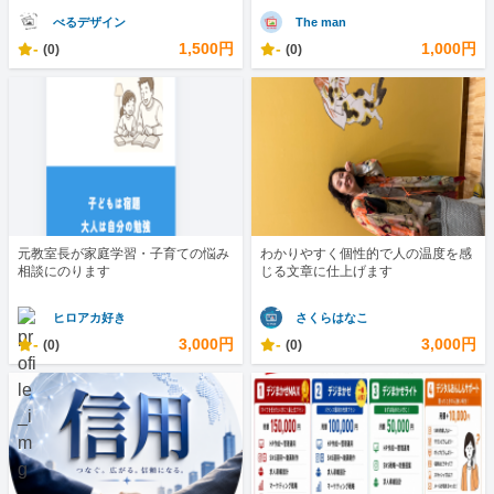
べるデザイン
The man
-
1,500円
-
1,000円
(0)
(0)
元教室長が家庭学習・子育ての悩み
わかりやすく個性的で人の温度を感
相談にのります
じる文章に仕上げます
ヒロアカ好き
さくらはなこ
-
3,000円
-
3,000円
(0)
(0)