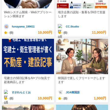
Webシステム開発・Webアプリケー
地方企業の認知・集客をSNSで支援
ション開発ます
します
funayama_199611
CC.Studio
-
10,000円
-
11,000円
(0)
(0)
宅建士のSEO記事をAI×プロ知見で
韓国語で楽しくフリートークします
超速納品します
ます
すがわらとくお
JOA韓国語
-
10,000円
-
1,000円
(0)
(0)