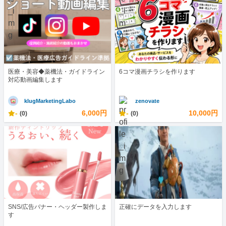
医療・美容◆薬機法・ガイドライン
6コマ漫画チラシを作ります
対応動画編集します
klugMarketingLabo
zenovate
-
6,000円
-
10,000円
(0)
(0)
SNS/広告バナー・ヘッダー製作しま
正確にデータを入力します
す