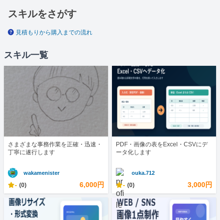
スキルをさがす
見積もりから購入までの流れ
スキル一覧
さまざまな事務作業を正確・迅速・
PDF・画像の表をExcel・CSVにデ
丁寧に遂行します
ータ化します
wakamenister
ouka.712
-
6,000円
-
3,000円
(0)
(0)