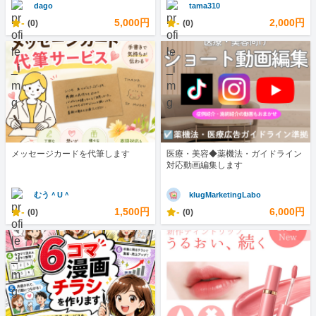
dago
tama310
-
5,000円
-
2,000円
(0)
(0)
メッセージカードを代筆します
医療・美容◆薬機法・ガイドライン
対応動画編集します
むう＾U＾
klugMarketingLabo
-
1,500円
-
6,000円
(0)
(0)