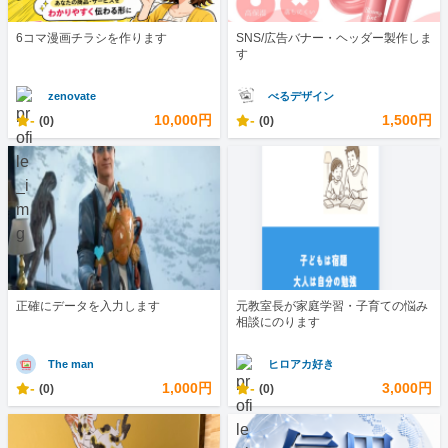
6コマ漫画チラシを作ります
SNS/広告バナー・ヘッダー製作しま
す
zenovate
べるデザイン
-
10,000円
-
1,500円
(0)
(0)
正確にデータを入力します
元教室長が家庭学習・子育ての悩み
相談にのります
The man
ヒロアカ好き
-
1,000円
-
3,000円
(0)
(0)