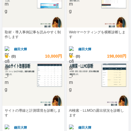
取材・導入事例記事を読みやすく制
Webマーケティングを横断診断しま
作します
す
鎌田大輝
鎌田大輝
-
10,000円
-
198,000円
(0)
(0)
サイトの導線と計測環境を診断しま
AI検索・LLMOの露出状況を診断し
す
ます
鎌田大輝
鎌田大輝