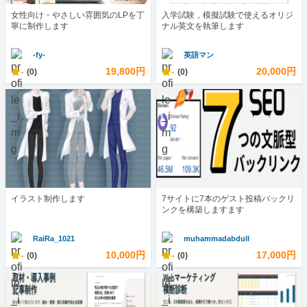
女性向け・やさしい雰囲気のLPを丁
入学試験，模擬試験で使えるオリジ
寧に制作します
ナル英文を執筆します
-fy-
英語マン
-
19,800円
-
20,000円
(0)
(0)
イラスト制作します
7サイトに7本のゲスト投稿バックリ
ンクを構築しますます
RaiRa_1021
muhammadabdull
-
10,000円
-
17,000円
(0)
(0)