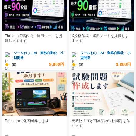
Threads投稿作成・運用シートを提
X投稿作成・運用シートを提供しま
供しますます
すます
ツールおじ｜AI・業務自動化・小
ツールおじ｜AI・業務自動化・小
型開発
型開発
-
9,800円
-
9,800円
(0)
(0)
Premiereで動画編集します
元教務主任が日本語の試験問題を作
ります