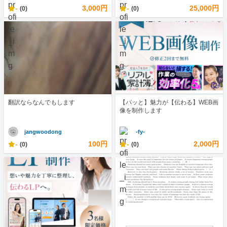
-
3,000円
-
25,000円
(0)
(0)
翻訳ならなんでもします
【パッと】魅力が【伝わる】WEB画
像を制作します
jangwoodong
-fy-
-
100円
-
2,000円
(0)
(0)