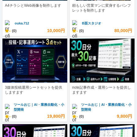
A4チラシとWeb画像を制作します
頼もしい営業マンに変身するパンフ
レットを制作します
ouka.712
B面スタジオ
-
10,000円
-
80,000円
(0)
(0)
3媒体投稿運用シートセットを提供
note記事作成・運用シートを提供し
しますます
ますます
ツールおじ｜AI・業務自動化・小
ツールおじ｜AI・業務自動化・小
型開発
型開発
-
19,800円
-
9,800円
(0)
(0)