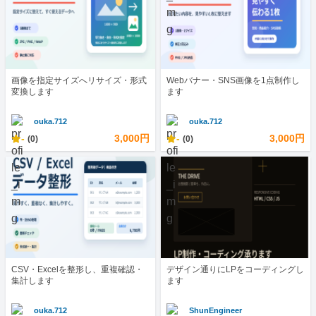
画像を指定サイズへリサイズ・形式
Webバナー・SNS画像を1点制作し
変換します
ます
ouka.712
ouka.712
-
3,000円
-
3,000円
(0)
(0)
CSV・Excelを整形し、重複確認・
デザイン通りにLPをコーディングし
集計します
ます
ouka.712
ShunEngineer