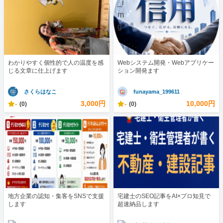
わかりやすく個性的で人の温度を感
Webシステム開発・Webアプリケー
じる文章に仕上げます
ション開発ます
さくらはなこ
funayama_199611
-
3,000円
-
10,000円
(0)
(0)
地方企業の認知・集客をSNSで支援
宅建士のSEO記事をAI×プロ知見で
します
超速納品します