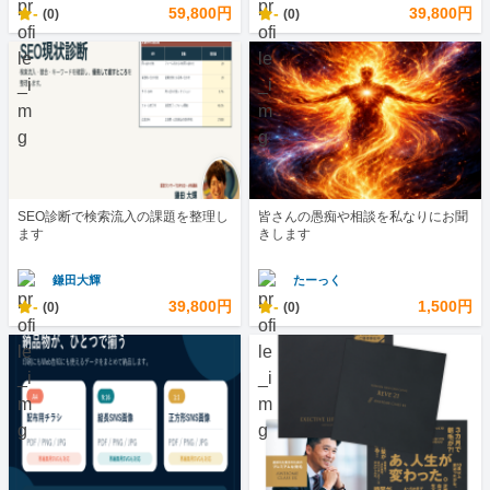
-
59,800円
-
39,800円
(0)
(0)
SEO診断で検索流入の課題を整理し
皆さんの愚痴や相談を私なりにお聞
ます
きします
鎌田大輝
たーっく
-
39,800円
-
1,500円
(0)
(0)