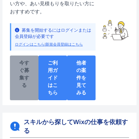
い方や、あい見積もりを取りたい方に
おすすめです。
募集を開始するにはログインまたは
会員登録が必要です
ログインはこちら
|
新規会員登録はこちら
今す
ご利
他者
ぐ募
用ガ
の案
集す
イド
件を
る
はこ
見て
ちら
みる
スキルから探してWixの仕事を依頼す
る