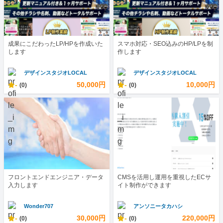
成果にこだわったLP/HPを作成いた
スマホ対応・SEO込みのHP/LPを制
します
作します
デザインスタジオLOCAL
デザインスタジオLOCAL
-
50,000円
-
10,000円
(0)
(0)
フロントエンドエンジニア・データ
CMSを活用し運用を重視したECサ
入力します
イト制作ができます
Wonder707
アンソニータカハシ
-
30,000円
-
220,000円
(0)
(0)