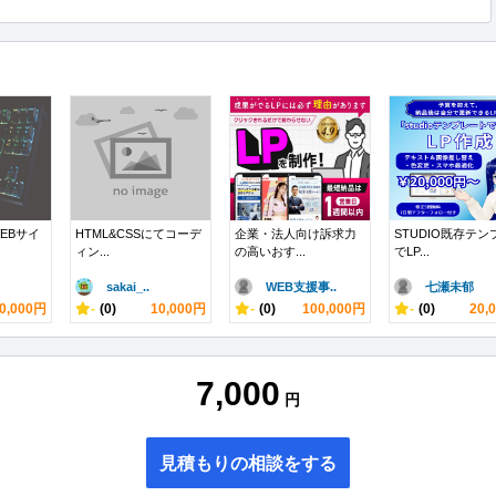
EBサイ
HTML&CSSにてコーデ
企業・法人向け訴求力
STUDIO既存テン
ィン...
の高いおす...
でLP...
sakai_..
WEB支援事..
七瀬未郁
0,000円
-
(0)
10,000円
-
(0)
100,000円
-
(0)
20,
7,000
円
見積もりの相談をする