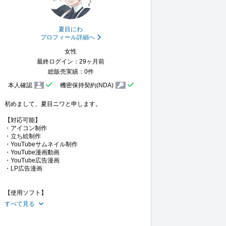
夏目にわ
プロフィール詳細へ
女性
最終ログイン：29ヶ月前
総販売実績：0件
本人確認
機密保持契約(NDA)
初めまして、夏目ニワと申します。

【対応可能】

・アイコン制作

・立ち絵制作

・YouTubeサムネイル制作

・YouTube漫画動画

・YouTube広告漫画

・LP広告漫画

すべて見る