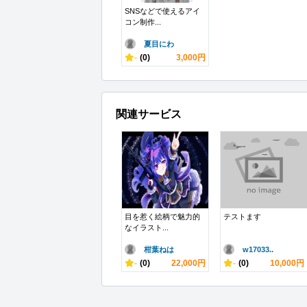
SNSなどで使えるアイ
コン制作...
夏目にわ
-
(0)
3,000円
関連サービス
目を惹く絵柄で魅力的
テストます
なイラスト...
柑葉ねは
w17033..
-
(0)
22,000円
-
(0)
10,000円