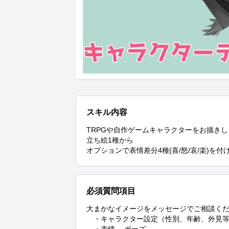
スキル内容
TRPGや自作ゲームキャラクターをお描きし
立ち絵1種から

オプションで表情差分4種(喜/怒/哀/楽)を
必須質問項目
大まかなイメージをメッセージでご相談くだ
　・キャラクター設定（性別、年齢、外見等
　・表情 、ポーズ
