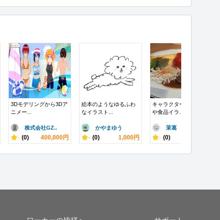
3Dモデリングから3Dア
絵本のようなゆるふわ
キャラクターイラスト
ニメー...
なイラスト...
や食品イラ...
株式会社GZ..
かやまゆう
茉葛
-
(0)
400,000円
-
(0)
1,000円
-
(0)
10,000円