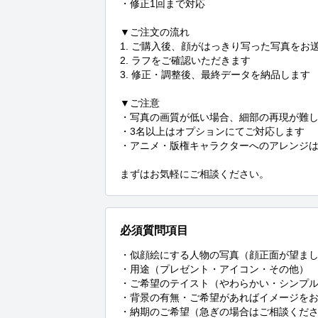
・修正1回まで対応

▼ご注文の流れ

1. ご購入後、顔がはっきり写った写真をお送
2. ラフをご確認いただきます

3. 修正・調整後、最終データを納品します

▼ご注意

・写真の画質が低い場合、細部の再現が難し
・3名以上はオプションにてご対応します

・アニメ・版権キャラクターへのアレンジは
まずはお気軽にご相談ください。
必須質問項目
・似顔絵にする人物の写真（顔正面が望まし
・用途（プレゼント・アイコン・その他）

・ご希望のテイスト（やわらかい・シンプル
・背景の有無・ご希望があればイメージをお
・納期のご希望（急ぎの場合はご相談くだ