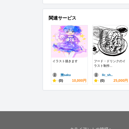
関連サービス
イラスト描きます
フード・ドリンクのイ
ラスト制作...
溯saku
llc_sh..
-
(0)
10,000円
-
(0)
25,000円