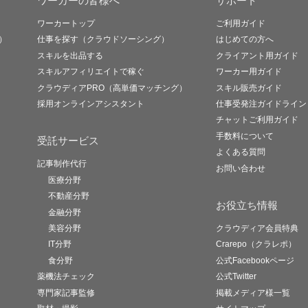
ワーカーの皆様へ
サポート
ワーカートップ
ご利用ガイド
）
仕事を探す（クラウドソーシング）
はじめての方へ
スキルを出品する
クライアント用ガイド
スキルアフィリエイトで稼ぐ
ワーカー用ガイド
クラウディアPRO（高単価マッチング）
スキル販売ガイド
採用オンラインアシスタント
仕事受発注ガイドライン
チャットご利用ガイド
手数料について
受託サービス
よくある質問
記事制作代行
お問い合わせ
医療分野
不動産分野
お役立ち情報
金融分野
美容分野
クラウディア会員特典
IT分野
Crarepo（クラレポ）
食分野
公式Facebookページ
薬機法チェック
公式Twitter
専門家記事監修
掲載メディア様一覧