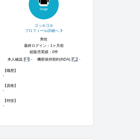
ゴッホゴホ
プロフィール詳細へ
男性
最終ログイン：1ヶ月前
総販売実績：0件
本人確認
-
機密保持契約(NDA)
-
【職歴】

-

【資格】

-

【特技】

-