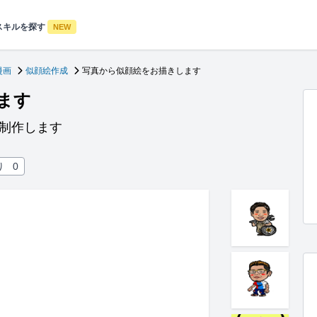
スキルを探す
NEW
漫画
似顔絵作成
写真から似顔絵をお描きします
ます
制作します
り
0