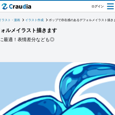
ログイン
イラスト・漫画
イラスト作成
ポップで存在感のあるデフォルメイラスト描き
フォルメイラスト描きます
に最適！表情差分なども◎