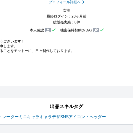
プロフィール詳細へ
女性
最終ログイン：20ヶ月前
総販売実績：0件
本人確認
機密保持契約(NDA)
うございます！

申します。

ることをモットーに、日々制作しております。

出品スキルタグ
トレーター
ミニキャラ
キャラデザ
SNSアイコン・ヘッダー