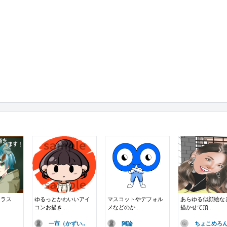
イラス
ゆるっとかわいいアイ
マスコットやデフォル
あらゆる似顔絵な
コンお描き...
メなどのか...
描かせて頂...
一市（かずい..
阿論
ちょこめろ