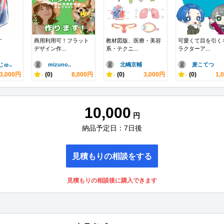
す
商用利用可！フラット
教材図版、医療・美容
可愛くて目を引く
デザイン作...
系・テクニ...
ラクターア...
ゅ..
mizuno..
北嶋京輔
麦こてつ
3,000円
-
(0)
8,000円
-
(0)
3,000円
-
(0)
1,
10,000
円
納品予定日：7日後
見積もりの相談をする
見積もりの相談後に購入できます