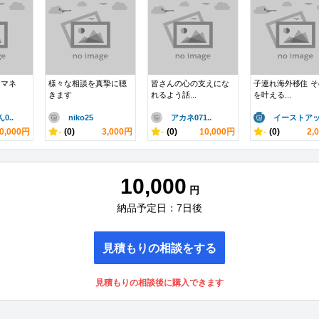
ママネ
様々な相談を真摯に聴
皆さんの心の支えにな
子連れ海外移住 
きます
れるよう話...
を叶える...
0..
niko25
アカネ071..
イーストアッ.
0,000円
-
(0)
3,000円
-
(0)
10,000円
-
(0)
2,
10,000
円
納品予定日：7日後
見積もりの相談をする
見積もりの相談後に購入できます