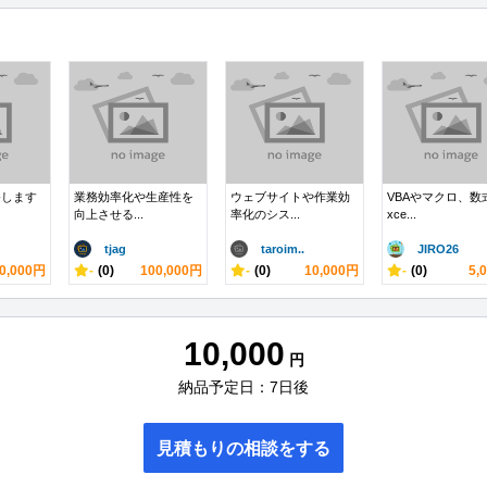
発します
業務効率化や生産性を
ウェブサイトや作業効
VBAやマクロ、数
向上させる...
率化のシス...
xce...
tjag
taroim..
JIRO26
0,000円
-
(0)
100,000円
-
(0)
10,000円
-
(0)
5,
10,000
円
納品予定日：7日後
見積もりの相談をする