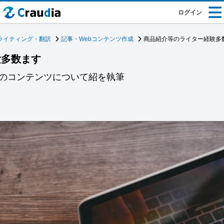
ログイン
ライティング・翻訳
記事・Webコンテンツ作成
商品紹介等のライター経験多
験多数ます
どのコンテンツについて紹を執筆