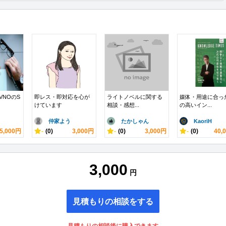
VNOのS
即レス・即対応を心が
ライトノベルに関する
媒体・用途に合っ
けています
相談・感想...
の高いイン...
仲家よう
たかしゃん
KaoriH
5,000円
-
(0)
3,000円
-
(0)
3,000円
-
(0)
40,
3,000
円
見積もりの相談をする